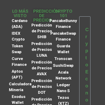
LO MÁS
PREDICCIÓN
CRYPTO
VISTO
DE
101
PRECIOS
Cardano
PancakeBunny
Predicción
(ADA)
Finance
C
de Precios
IDEX
PancakeSwap
r
SHIB
Crypto
Finance
y
Predicción
Token
Guarda
de Precios
p
Swap
Wallet
LUNA
t
Curve
Tronscan
Predicción
Finance
o
SushiSwap
de Precios
Aptos
E
Acala
AVAX
(APT)
Network
c
Predicción
Calculadora
Ledger
o
de Precios
Minería
Nano S
DOT
n
Exodus
Tezos
Predicción
o
Wallet
(XTZ)