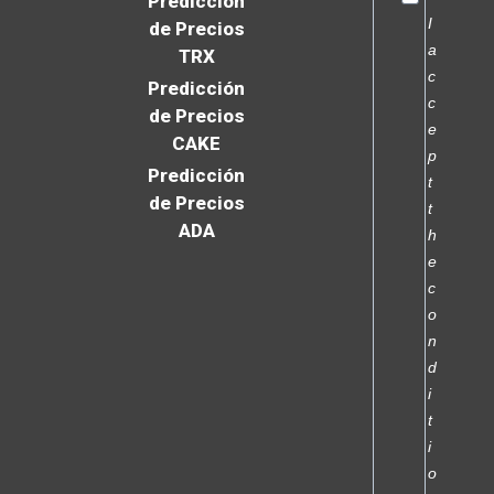
Predicción
I
de Precios
a
TRX
c
Predicción
c
de Precios
e
CAKE
p
Predicción
t
de Precios
t
ADA
h
e
c
o
n
d
i
t
i
o