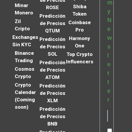
de Precios
m
Minar
Shiba
ROSE
y
Monero
Token
Predicción
N
Zil
Coinbase
de Precios
Cripto
e
Pro
QTUM
Exchanges
w
Harmony
Predicción
Sin KYC
One
s
de Precios
Binance
SOL
Top Crypto
l
Trading
Influencers
Predicción
e
Cosmos
de Precios
t
Crypto
ATOM
t
Crypto
Predicción
e
Calendar
de Precios
r
(Coming
XLM
soon)
Predicción
de Precios
BNB