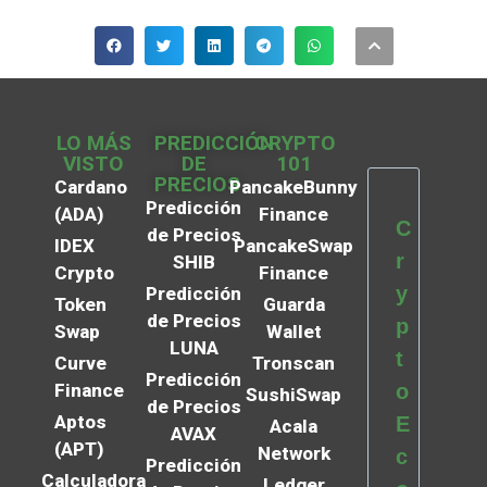
LO MÁS
PREDICCIÓN
CRYPTO
VISTO
DE
101
PRECIOS
Cardano
PancakeBunny
Predicción
(ADA)
Finance
C
de Precios
IDEX
PancakeSwap
r
SHIB
Crypto
Finance
y
Predicción
Token
Guarda
de Precios
p
Swap
Wallet
LUNA
t
Curve
Tronscan
Predicción
Finance
o
SushiSwap
de Precios
Aptos
E
Acala
AVAX
(APT)
Network
c
Predicción
Calculadora
Ledger