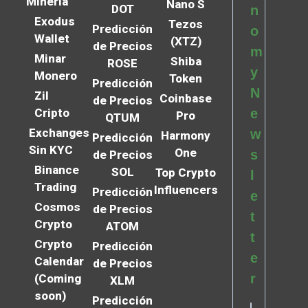
Minería
Nano S
DOT
n
Exodus
Tezos
Predicción
o
Wallet
(XTZ)
de Precios
m
Minar
Shiba
ROSE
y
Monero
Token
Predicción
N
Zil
Coinbase
de Precios
Cripto
e
Pro
QTUM
Exchanges
w
Harmony
Predicción
Sin KYC
One
s
de Precios
Binance
SOL
Top Crypto
l
Trading
Influencers
Predicción
e
Cosmos
de Precios
t
Crypto
ATOM
t
Crypto
Predicción
e
Calendar
de Precios
r
(Coming
XLM
soon)
Predicción