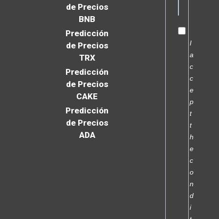
de Precios
BNB
Predicción
I
de Precios
a
TRX
c
Predicción
c
de Precios
e
CAKE
p
Predicción
t
de Precios
t
ADA
h
e
c
o
n
d
i