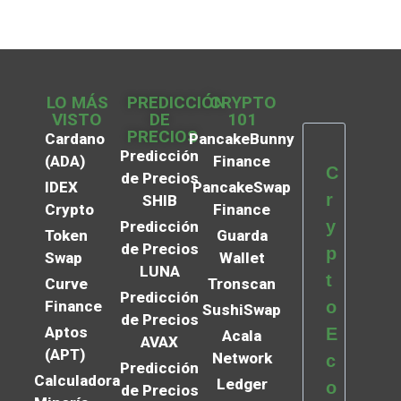
LO MÁS
PREDICCIÓN
CRYPTO
VISTO
DE
101
PRECIOS
Cardano
PancakeBunny
Predicción
(ADA)
Finance
C
de Precios
IDEX
PancakeSwap
r
SHIB
Crypto
Finance
y
Predicción
Token
Guarda
de Precios
p
Swap
Wallet
LUNA
t
Curve
Tronscan
Predicción
Finance
o
SushiSwap
de Precios
Aptos
E
Acala
AVAX
(APT)
Network
c
Predicción
Calculadora
Ledger
o
de Precios