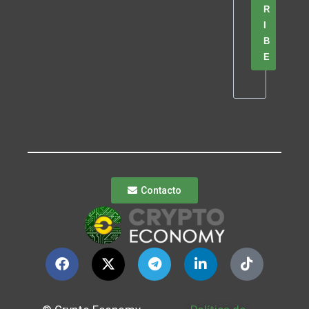
R
I
B
E
Contacto