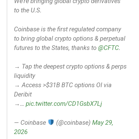
We're bringing global crypto derivatives
to the U.S.
Coinbase is the first regulated company
to bring global crypto options & perpetual
futures to the States, thanks to
@CFTC
.
→ Tap the deepest crypto options & perps
liquidity
→ Access >$31B BTC options OI via
Deribit
→…
pic.twitter.com/CD1GsbX7Lj
— Coinbase
(@coinbase)
May 29,
2026