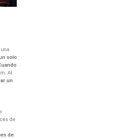
 una
un solo
Cuando
um. Al
tar un
e
aces de
les de