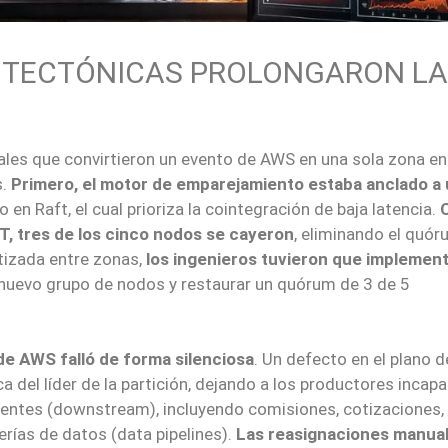
UITECTÓNICAS PROLONGARON LA
ales que convirtieron un evento de AWS en una sola zona en
s.
Primero, el motor de emparejamiento estaba anclado a 
en Raft, el cual prioriza la cointegración de baja latencia.
T, tres de los cinco nodos se cayeron
, eliminando el quór
tizada entre zonas,
los ingenieros tuvieron que implemen
n nuevo grupo de nodos y restaurar un quórum de 3 de 5
de AWS falló de forma silenciosa
. Un defecto en el plano d
a del líder de la partición, dejando a los productores incap
ientes (downstream), incluyendo comisiones, cotizaciones,
rías de datos (data pipelines).
Las reasignaciones manua