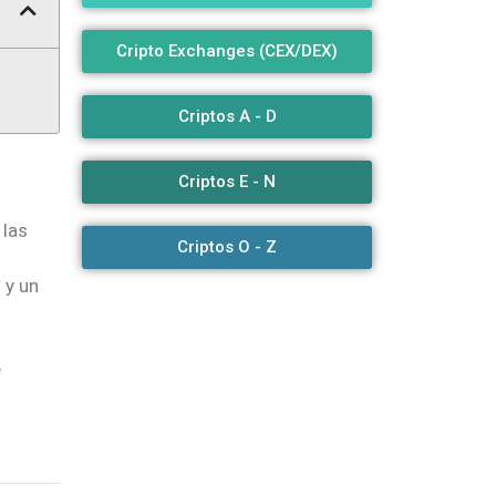
Cripto Exchanges (CEX/DEX)
Criptos A - D
Criptos E - N
 las
Criptos O - Z
 y un
e