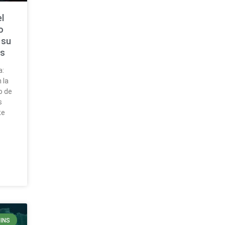
l
o
 su
os
a:
 la
o de
s
te
INS