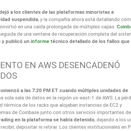
dejó a los clientes de las plataformas minoristas e
vidad suspendida
, y la compañía ahora está detallando có
convirtió en una caída prolongada de múltiples capas.
Coinb
 seguida de una ventana de recuperación completa del sist
 y publicó un
informe
técnico detallado de los fallos que
MIENTO EN AWS DESENCADENÓ
ADOS
comenzó a las 7:20 PM ET cuando múltiples unidades de
a sola sala de datos en la región us-east-1 de AWS. La pér
 térmica de los racks que alojaban instancias de EC2 y
temas de Coinbase junto con otros servicios importantes de
trading en la plataforma se había detenido
, dejando a los 
recibir, depositar ni retirar. Los clientes institucionales en 