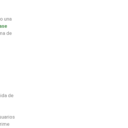
mo una
ase
ema de
dida de
usuarios
Prime