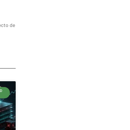
ecto de
LD