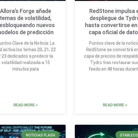
Allora’s Forge añade
RedStone impulsa e
temas de volatilidad,
despliegue de Tydr
esbloqueando nuevos
hasta convertirse en
odelos de predicción
capa oficial de dat
untos Clave de la Noticia: La
Puntos clave de la notici
d activa los temas 20, 21, 22
RedStone se convertirá en
y 23 dedicados a predecir la
capa de precios de respald
volatilidad realizada a 15
Tydro tras restaurar su
minutos para
feeds en 48 horas duran
READ MORE »
READ MORE »
NOTICIAS FLASH
STABLECO