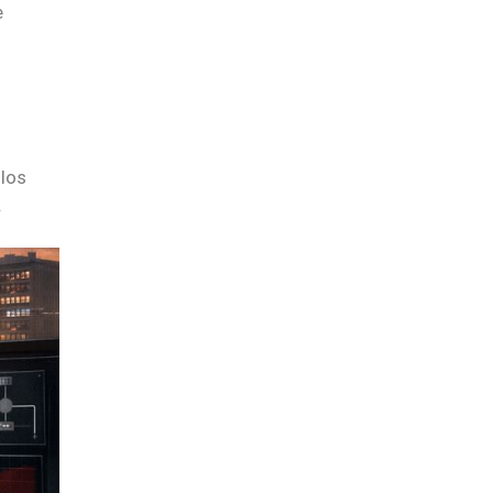
e
 los
.