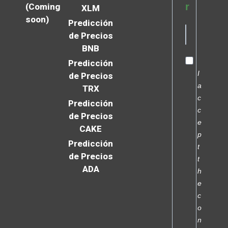
r
(Coming
XLM
soon)
Predicción
de Precios
BNB
Predicción
I
de Precios
a
TRX
c
Predicción
c
de Precios
e
CAKE
p
Predicción
t
de Precios
t
ADA
h
e
c
o
n