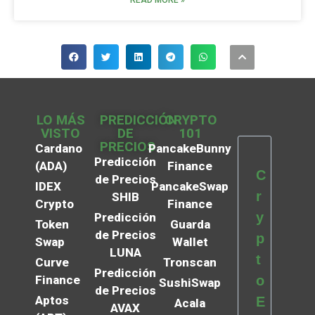
READ MORE »
LO MÁS
PREDICCIÓN
CRYPTO
VISTO
DE
101
PRECIOS
Cardano
PancakeBunny
Predicción
(ADA)
Finance
C
de Precios
IDEX
PancakeSwap
r
SHIB
Crypto
Finance
y
Predicción
Token
Guarda
de Precios
p
Swap
Wallet
LUNA
t
Curve
Tronscan
Predicción
Finance
o
SushiSwap
de Precios
Aptos
E
Acala
AVAX