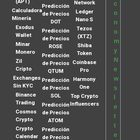
(APT)
Network
c
Predicción
Calculadora
Ledger
o
de Precios
Minería
Nano S
DOT
n
Exodus
Tezos
Predicción
o
Wallet
(XTZ)
de Precios
m
Minar
Shiba
ROSE
y
Monero
Token
Predicción
N
Zil
Coinbase
de Precios
Cripto
e
Pro
QTUM
Exchanges
w
Harmony
Predicción
Sin KYC
One
s
de Precios
Binance
SOL
Top Crypto
l
Trading
Influencers
Predicción
e
Cosmos
de Precios
t
Crypto
ATOM
t
Crypto
Predicción
e
Calendar
de Precios