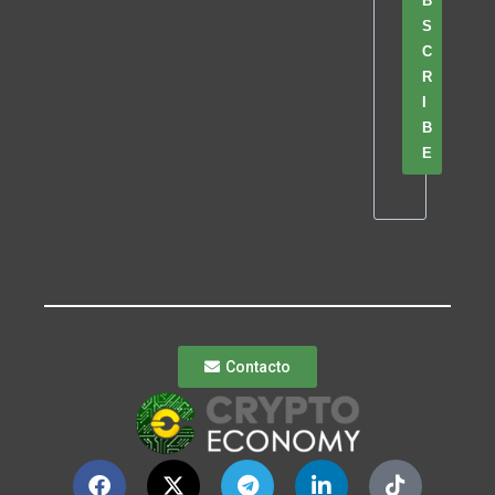
B
S
C
R
I
B
E
Contacto