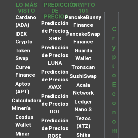
LO MÁS
PREDICCIÓN
CRYPTO
VISTO
DE
101
PRECIOS
Cardano
PancakeBunny
Predicción
(ADA)
Finance
C
de Precios
IDEX
PancakeSwap
r
SHIB
Crypto
Finance
y
Predicción
Token
Guarda
de Precios
p
Swap
Wallet
LUNA
t
Curve
Tronscan
Predicción
Finance
o
SushiSwap
de Precios
Aptos
E
Acala
AVAX
(APT)
Network
c
Predicción
Calculadora
Ledger
o
de Precios
Minería
Nano S
DOT
n
Exodus
Tezos
Predicción
o
Wallet
(XTZ)
de Precios
m
Minar
Shiba
ROSE