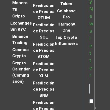
y
Monero
Token
Predicción
N
Zil
Coinbase
de Precios
Cripto
e
Pro
QTUM
Exchanges
w
Harmony
Predicción
Sin KYC
One
s
de Precios
Binance
SOL
Top Crypto
l
Trading
Influencers
Predicción
e
Cosmos
de Precios
t
Crypto
ATOM
t
Crypto
Predicción
e
Calendar
de Precios
r
(Coming
XLM
soon)
Predicción
de Precios
BNB
Predicción
I
de Precios