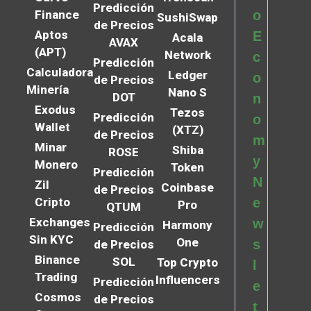
Predicción
Finance
o
SushiSwap
de Precios
Aptos
E
Acala
AVAX
(APT)
Network
c
Predicción
Calculadora
Ledger
o
de Precios
Minería
Nano S
DOT
n
Exodus
Tezos
Predicción
o
Wallet
(XTZ)
de Precios
m
Minar
Shiba
ROSE
y
Monero
Token
Predicción
N
Zil
Coinbase
de Precios
Cripto
e
Pro
QTUM
Exchanges
w
Harmony
Predicción
Sin KYC
One
s
de Precios
Binance
SOL
Top Crypto
l
Trading
Influencers
Predicción
e
Cosmos
de Precios
t