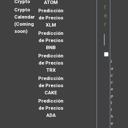
Crypto
ATOM
t
Crypto
Predicción
e
Calendar
de Precios
r
(Coming
XLM
soon)
Predicción
de Precios
BNB
Predicción
I
de Precios
a
TRX
c
Predicción
c
de Precios
e
CAKE
p
Predicción
t
de Precios
t
ADA
h
e