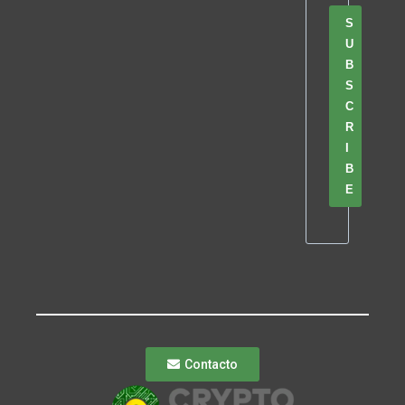
S
U
B
S
C
R
I
B
E
Contacto