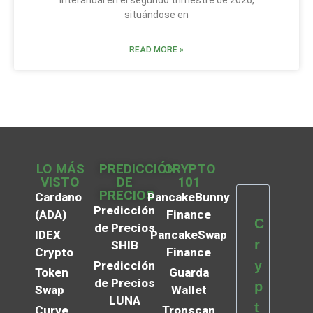
interanual en el segundo trimestre de 2026,
situándose en
READ MORE »
LO MÁS
PREDICCIÓN
CRYPTO
VISTO
DE
101
PRECIOS
Cardano
PancakeBunny
Predicción
(ADA)
Finance
C
de Precios
IDEX
PancakeSwap
r
SHIB
Crypto
Finance
y
Predicción
Token
Guarda
de Precios
p
Swap
Wallet
LUNA
t
Curve
Tronscan