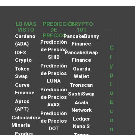
LO MÁS
PREDICCIÓN
CRYPTO
VISTO
DE
101
PRECIOS
Cardano
PancakeBunny
Predicción
(ADA)
Finance
C
de Precios
IDEX
PancakeSwap
r
SHIB
Crypto
Finance
y
Predicción
Token
Guarda
de Precios
p
Swap
Wallet
LUNA
t
Curve
Tronscan
Predicción
Finance
o
SushiSwap
de Precios
Aptos
E
Acala
AVAX
(APT)
Network
c
Predicción
Calculadora
Ledger
o
de Precios
Minería
Nano S
DOT
n
Exodus