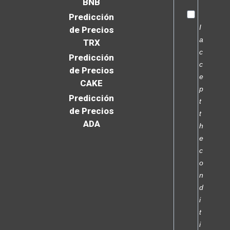
BNB
Predicción
I
de Precios
a
TRX
c
Predicción
c
de Precios
e
CAKE
p
Predicción
t
de Precios
t
ADA
h
e
c
o
n
d
i
t
i