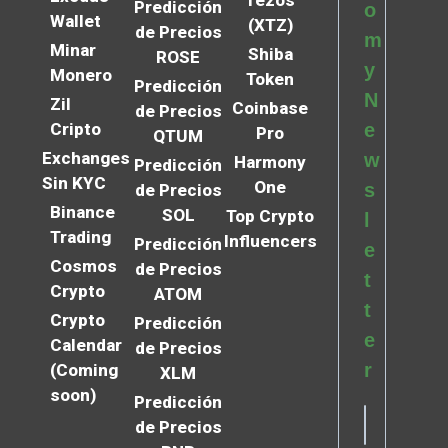
Tezos
Predicción
o
Wallet
(XTZ)
de Precios
m
Minar
Shiba
ROSE
y
Monero
Token
Predicción
N
Zil
Coinbase
de Precios
Cripto
e
Pro
QTUM
Exchanges
w
Harmony
Predicción
Sin KYC
One
s
de Precios
Binance
SOL
Top Crypto
l
Trading
Influencers
Predicción
e
Cosmos
de Precios
t
Crypto
ATOM
t
Crypto
Predicción
e
Calendar
de Precios
r
(Coming
XLM
soon)
Predicción
de Precios