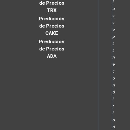
I
de Precios
a
TRX
c
Predicción
c
de Precios
e
CAKE
p
Predicción
t
de Precios
t
ADA
h
e
c
o
n
d
i
t
i
o
n