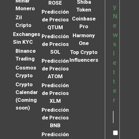
Minar
Shiba
ROSE
y
Monero
Token
Predicción
N
Zil
Coinbase
de Precios
Cripto
e
Pro
QTUM
Exchanges
w
Harmony
Predicción
Sin KYC
One
s
de Precios
Binance
SOL
Top Crypto
l
Trading
Influencers
Predicción
e
Cosmos
de Precios
t
Crypto
ATOM
t
Crypto
Predicción
e
Calendar
de Precios
r
(Coming
XLM
soon)
Predicción
de Precios
BNB
Predicción