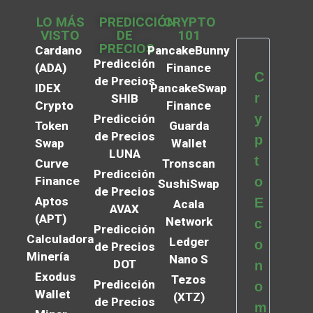
LO MÁS
PREDICCIÓN
CRYPTO
VISTO
DE
101
PRECIOS
Cardano
PancakeBunny
Predicción
(ADA)
Finance
C
de Precios
IDEX
PancakeSwap
r
SHIB
Crypto
Finance
y
Predicción
Token
Guarda
de Precios
p
Swap
Wallet
LUNA
t
Curve
Tronscan
Predicción
Finance
o
SushiSwap
de Precios
Aptos
E
Acala
AVAX
(APT)
Network
c
Predicción
Calculadora
Ledger
o
de Precios
Minería
Nano S
DOT
n
Exodus
Tezos
Predicción
o
Wallet
(XTZ)
de Precios
m