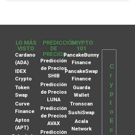
LO MÁS
PREDICCIÓN
CRYPTO
VISTO
DE
101
PRECIOS
Cardano
PancakeBunny
Predicción
(ADA)
Finance
C
de Precios
IDEX
PancakeSwap
r
SHIB
Crypto
Finance
y
Predicción
Token
Guarda
de Precios
p
Swap
Wallet
LUNA
t
Curve
Tronscan
Predicción
Finance
o
SushiSwap
de Precios
Aptos
E
Acala
AVAX
(APT)
Network
c
Predicción