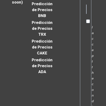
soon)
Predicción
de Precios
BNB
Predicción
I
de Precios
a
TRX
c
Predicción
c
de Precios
e
CAKE
p
Predicción
t
de Precios
t
ADA
h
e
c
o
n
d