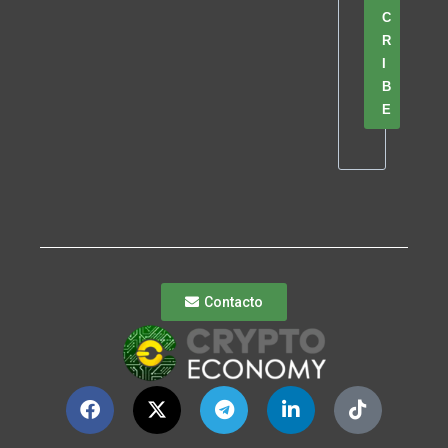
C
R
I
B
E
Contacto