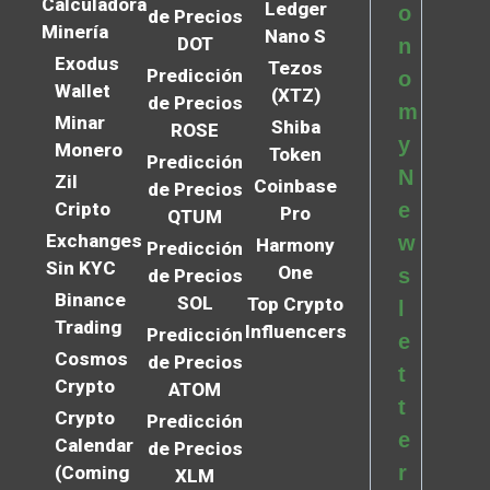
Calculadora
Ledger
o
de Precios
Minería
Nano S
DOT
n
Exodus
Tezos
Predicción
o
Wallet
(XTZ)
de Precios
m
Minar
Shiba
ROSE
y
Monero
Token
Predicción
N
Zil
Coinbase
de Precios
Cripto
e
Pro
QTUM
Exchanges
w
Harmony
Predicción
Sin KYC
One
s
de Precios
Binance
SOL
Top Crypto
l
Trading
Influencers
Predicción
e
Cosmos
de Precios
t
Crypto
ATOM
t
Crypto
Predicción
e
Calendar
de Precios
r
(Coming
XLM