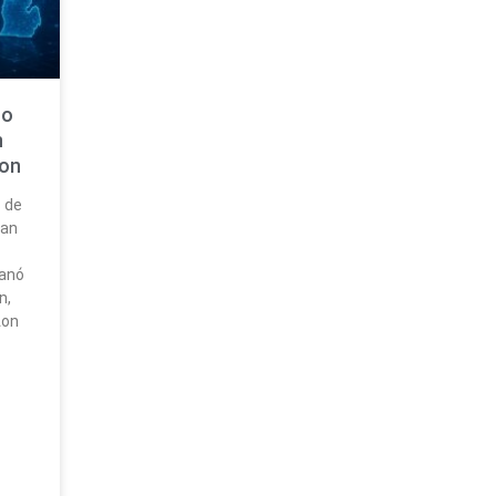
to
n
ton
s de
ran
ganó
n,
ton