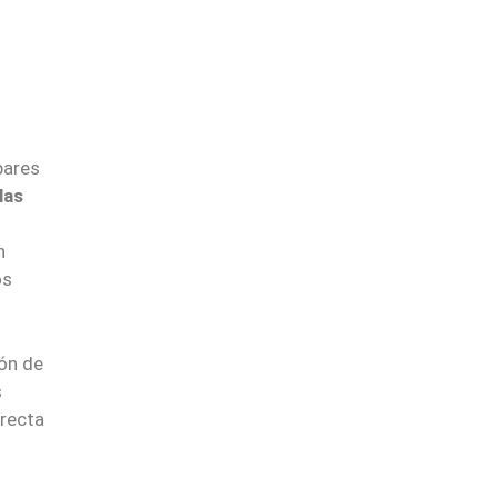
pares
las
n
os
ión de
s
recta