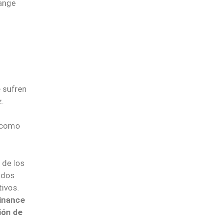
hange
o
e sufren
z.
 como
 de los
ados
ivos.
Finance
ión de