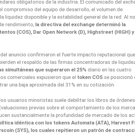
ándares obligatorios de la industria. El comunicado del exc
 el compromiso del equipo de desarrollo, el volumen de
 liquidez disponible y la estabilidad general de la red. Al n
de rendimiento,
la directiva del exchange determinó la
tentos (COS), Dar Open Network (D), Highstreet (HIGH) y
 del anuncio confirmaron el fuerte impacto reputacional qu
ierden el respaldo de las firmas concentradoras de liquide
as simultáneas que superaron el 25%
diario en las cuatro
atos comerciales expusieron que el
token COS
se posicionó
strar una baja aproximada del 31% en su cotización.
os usuarios minoristas suele debilitar los libros de órdenes
Evaluaciones previas sobre el comportamiento de los merc
cen sustancialmente la profundidad de mercado de los act
olítica idéntica con los tokens Automata (ATA), Harvest 
coin (SYS), los cuales repitieron un patrón de contracc