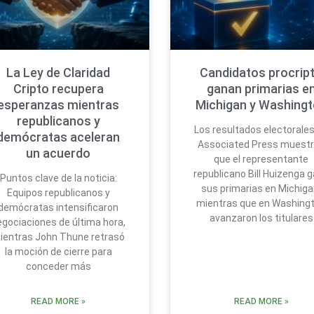
La Ley de Claridad
Candidatos procrip
Cripto recupera
ganan primarias e
esperanzas mientras
Michigan y Washing
republicanos y
Los resultados electorale
demócratas aceleran
Associated Press muest
un acuerdo
que el representante
republicano Bill Huizenga 
Puntos clave de la noticia:
sus primarias en Michiga
Equipos republicanos y
mientras que en Washing
demócratas intensificaron
avanzaron los titulares
egociaciones de última hora,
ientras John Thune retrasó
la moción de cierre para
conceder más
READ MORE »
READ MORE »