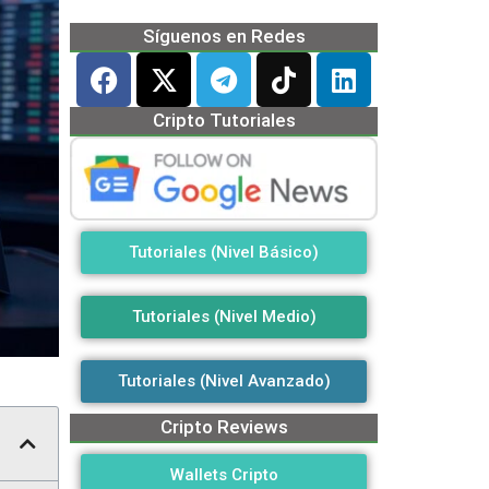
Síguenos en Redes
Cripto Tutoriales
Tutoriales (Nivel Básico)
Tutoriales (Nivel Medio)
Tutoriales (Nivel Avanzado)
Cripto Reviews
Wallets Cripto