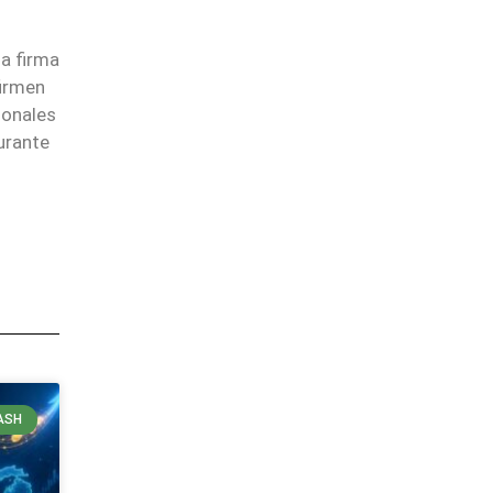
la firma
firmen
ionales
urante
ASH