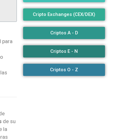
Cripto Exchanges (CEX/DEX)
Criptos A - D
l para
Criptos E - N
ro
Criptos O - Z
 las
de
s
de su
e la
eras