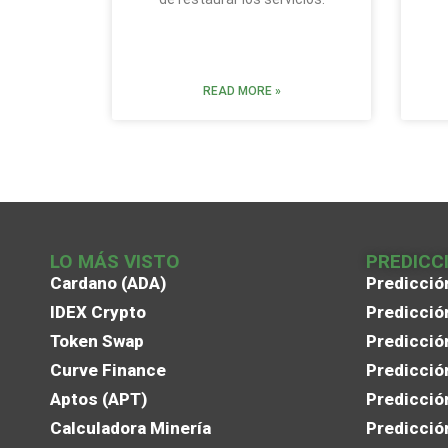
READ MORE »
LO MÁS VISTO
PREDICC
Cardano (ADA)
Predicció
IDEX Crypto
Predicció
Token Swap
Predicció
Curve Finance
Predicció
Aptos (APT)
Predicció
Calculadora Minería
Predicció