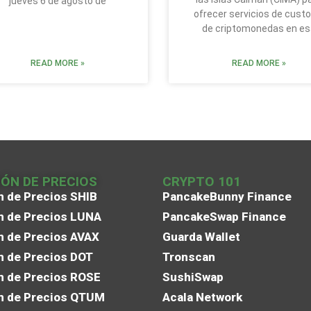
jueves 6 de agosto de
ofrecer servicios de custo
de criptomonedas en es
READ MORE »
READ MORE »
IÓN DE PRECIOS
CRYPTO 101
n de Precios SHIB
PancakeBunny Finance
n de Precios LUNA
PancakeSwap Finance
n de Precios AVAX
Guarda Wallet
n de Precios DOT
Tronscan
n de Precios ROSE
SushiSwap
n de Precios QTUM
Acala Network