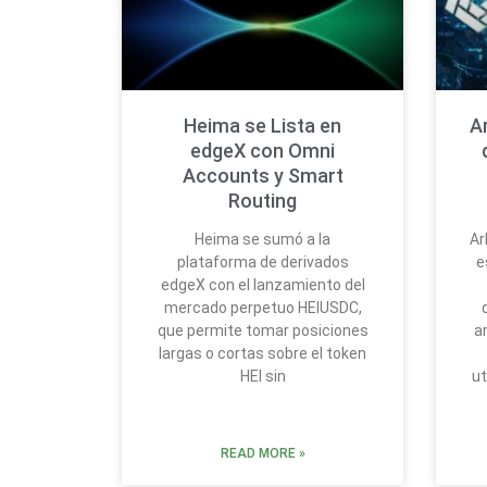
Heima se Lista en
A
edgeX con Omni
Accounts y Smart
Routing
Heima se sumó a la
Ar
plataforma de derivados
e
edgeX con el lanzamiento del
mercado perpetuo HEIUSDC,
que permite tomar posiciones
a
largas o cortas sobre el token
HEI sin
u
READ MORE »