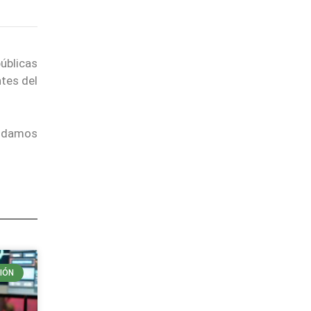
úblicas
ntes del
endamos
IÓN