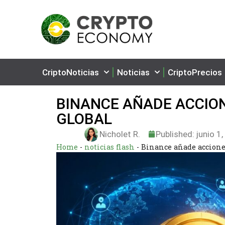
CriptoNoticias
Noticias
CriptoPrecios
BINANCE AÑADE ACCIONE
GLOBAL
Nicholet R.
Published:
junio 1
Home
-
noticias flash
-
Binance añade acciones