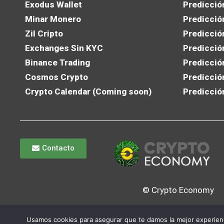
Exodus Wallet
Predicció
Minar Monero
Predicció
Zil Cripto
Predicció
Exchanges Sin KYC
Predicció
Binance Trading
Predicció
Cosmos Crypto
Predicció
Crypto Calendar (Coming soon)
Predicció
Contacto
© Crypto Economy
Usamos cookies para asegurar que te damos la mejor experienc