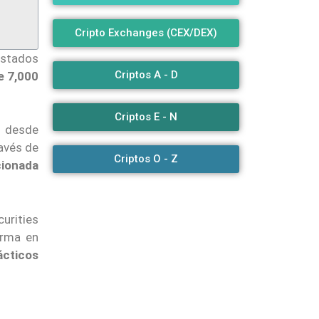
Cripto Exchanges (CEX/DEX)
Estados
Criptos A - D
e 7,000
Criptos E - N
e desde
ravés de
Criptos O - Z
cionada
curities
orma en
rácticos