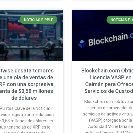
NOTICIAS RIPPLE
NOTICIAS FL
itwise desata temores
Blockchain.com Obti
e una ola de ventas de
Licencia VASP en
RP con una sorpresiva
Caimán para Ofrec
enta de $3,58 millones
Servicios de Custod
de dólares
Blockchain.com obtuvo u
licencia de proveedor d
Puntos Clave de la Noticia:
servicios de activos virtua
twise registró una reducción
(VASP) otorgada por la
 3,58 millones de dólares en
Autoridad Monetaria d
sus tenencias de XRP este
las Islas Caimán (CIMA) p