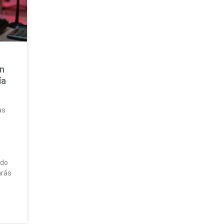
s
on
ía
as
e
ado
arás