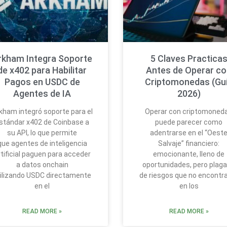
rkham Integra Soporte
5 Claves Practica
de x402 para Habilitar
Antes de Operar c
Pagos en USDC de
Criptomonedas (Gu
Agentes de IA
2026)
kham integró soporte para el
Operar con criptomoned
stándar x402 de Coinbase a
puede parecer como
su API, lo que permite
adentrarse en el “Oest
que agentes de inteligencia
Salvaje” financiero:
rtificial paguen para acceder
emocionante, lleno de
a datos onchain
oportunidades, pero plag
tilizando USDC directamente
de riesgos que no encontr
en el
en los
READ MORE »
READ MORE »