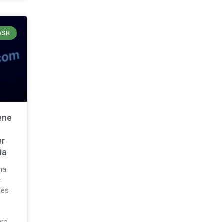
ASH
ene
er
ia
na
e
les
e
ara