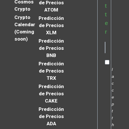
Cosmos
de Precios
t
Crypto
ATOM
t
Crypto
Predicción
e
Calendar
de Precios
r
(Coming
XLM
soon)
Predicción
de Precios
BNB
Predicción
I
de Precios
a
TRX
c
Predicción
c
de Precios
e
CAKE
p
Predicción
t
de Precios
t
ADA
h