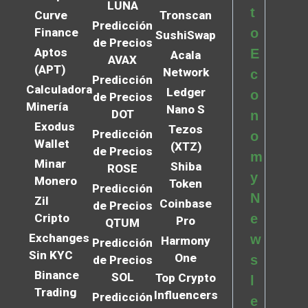
LUNA
t
Curve
Tronscan
Predicción
Finance
o
SushiSwap
de Precios
Aptos
E
Acala
AVAX
(APT)
Network
c
Predicción
Calculadora
Ledger
o
de Precios
Minería
Nano S
DOT
n
Exodus
Tezos
Predicción
o
Wallet
(XTZ)
de Precios
m
Minar
Shiba
ROSE
y
Monero
Token
Predicción
N
Zil
Coinbase
de Precios
Cripto
e
Pro
QTUM
Exchanges
w
Harmony
Predicción
Sin KYC
One
s
de Precios
Binance
SOL
Top Crypto
l
Trading
Influencers
Predicción
e