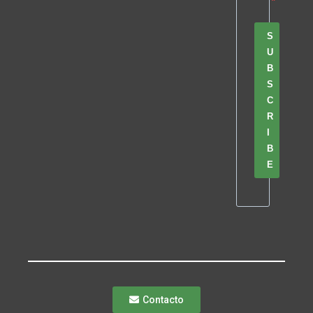
S
U
B
S
C
R
I
B
E
Contacto