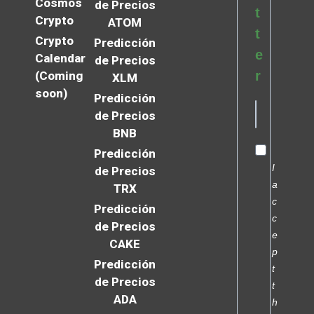
Cosmos
de Precios
t
Crypto
ATOM
t
Crypto
Predicción
e
Calendar
de Precios
r
(Coming
XLM
soon)
Predicción
de Precios
BNB
Predicción
I
de Precios
a
TRX
c
Predicción
c
de Precios
e
CAKE
p
Predicción
t
de Precios
t
ADA
h