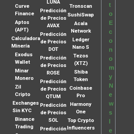
LUNA
t
Curve
Tronscan
Predicción
Finance
o
SushiSwap
de Precios
Aptos
E
Acala
AVAX
(APT)
Network
c
Predicción
Calculadora
Ledger
o
de Precios
Minería
Nano S
DOT
n
Exodus
Tezos
Predicción
o
Wallet
(XTZ)
de Precios
m
Minar
Shiba
ROSE
y
Monero
Token
Predicción
N
Zil
Coinbase
de Precios
Cripto
e
Pro
QTUM
Exchanges
w
Harmony
Predicción
Sin KYC
One
s
de Precios
Binance
SOL
Top Crypto
l
Trading
Influencers
Predicción
e