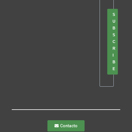
S
U
B
S
C
R
I
B
E
Contacto