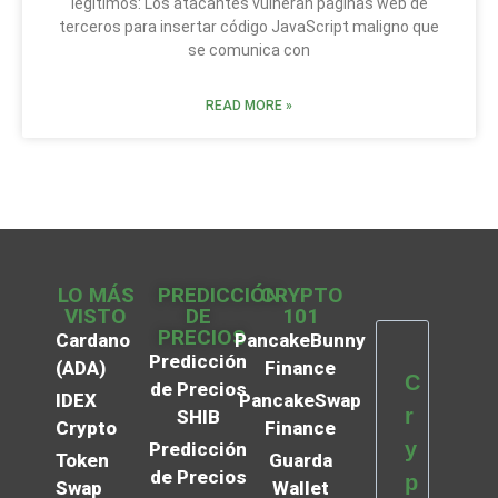
legítimos: Los atacantes vulneran páginas web de
terceros para insertar código JavaScript maligno que
se comunica con
READ MORE »
LO MÁS
PREDICCIÓN
CRYPTO
VISTO
DE
101
PRECIOS
Cardano
PancakeBunny
Predicción
(ADA)
Finance
C
de Precios
IDEX
PancakeSwap
r
SHIB
Crypto
Finance
y
Predicción
Token
Guarda
de Precios
p
Swap
Wallet