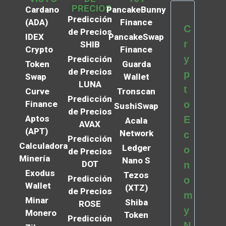
PRECIOS
Cardano
PancakeBunny
Predicción
(ADA)
Finance
C
de Precios
IDEX
PancakeSwap
r
SHIB
Crypto
Finance
y
Predicción
Token
Guarda
de Precios
p
Swap
Wallet
LUNA
t
Curve
Tronscan
Predicción
Finance
o
SushiSwap
de Precios
Aptos
E
Acala
AVAX
(APT)
Network
c
Predicción
Calculadora
Ledger
o
de Precios
Minería
Nano S
DOT
n
Exodus
Tezos
Predicción
o
Wallet
(XTZ)
de Precios
m
Minar
Shiba
ROSE
y
Monero
Token
Predicción
N