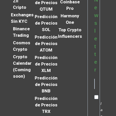
Zil
Coinbase
de Precios
Cripto
e
Pro
QTUM
Exchanges
w
Harmony
Predicción
Sin KYC
One
s
de Precios
Binance
SOL
Top Crypto
l
Trading
Influencers
Predicción
e
Cosmos
de Precios
t
Crypto
ATOM
t
Crypto
Predicción
e
Calendar
de Precios
r
(Coming
XLM
soon)
Predicción
de Precios
BNB
Predicción
I
de Precios
a
TRX