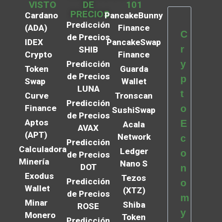
VISTO
DE
101
PRECIOS
Cardano
PancakeBunny
Predicción
(ADA)
Finance
C
de Precios
IDEX
PancakeSwap
r
SHIB
Crypto
Finance
y
Predicción
Token
Guarda
de Precios
p
Swap
Wallet
LUNA
t
Curve
Tronscan
Predicción
Finance
o
SushiSwap
de Precios
Aptos
E
Acala
AVAX
(APT)
Network
c
Predicción
Calculadora
Ledger
o
de Precios
Minería
Nano S
DOT
n
Exodus
Tezos
Predicción
o
Wallet
(XTZ)
de Precios
m
Minar
Shiba
ROSE
y
Monero
Token
Predicción