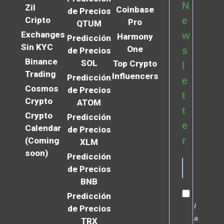
N
Zil
Coinbase
de Precios
Cripto
e
Pro
QTUM
Exchanges
w
Harmony
Predicción
Sin KYC
One
s
de Precios
Binance
SOL
Top Crypto
l
Trading
Influencers
Predicción
e
Cosmos
de Precios
t
Crypto
ATOM
t
Crypto
Predicción
e
Calendar
de Precios
r
(Coming
XLM
soon)
Predicción
de Precios
BNB
Predicción
I
de Precios
a
TRX