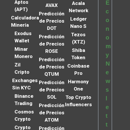
Aptos
E
Acala
AVAX
(APT)
Network
c
Predicción
Calculadora
Ledger
o
de Precios
Minería
Nano S
DOT
n
Exodus
Tezos
Predicción
o
Wallet
(XTZ)
de Precios
m
Minar
Shiba
ROSE
y
Monero
Token
Predicción
N
Zil
Coinbase
de Precios
Cripto
e
Pro
QTUM
Exchanges
w
Harmony
Predicción
Sin KYC
One
s
de Precios
Binance
SOL
Top Crypto
l
Trading
Influencers
Predicción
e
Cosmos
de Precios
t
Crypto
ATOM
t
Crypto
Predicción