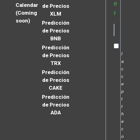
e
Calendar
de Precios
r
(Coming
XLM
soon)
Predicción
de Precios
BNB
Predicción
I
de Precios
a
TRX
c
Predicción
c
de Precios
e
CAKE
p
Predicción
t
de Precios
t
ADA
h
e
c
o