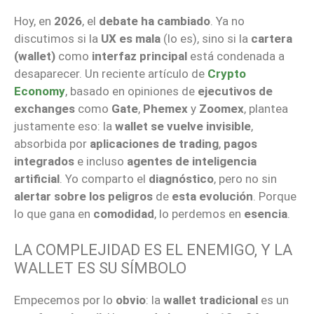
Hoy, en
2026
, el
debate ha cambiado
. Ya no
discutimos si la
UX es mala
(lo es), sino si la
cartera
(wallet)
como
interfaz principal
está condenada a
desaparecer. Un reciente artículo de
Crypto
Economy
, basado en opiniones de
ejecutivos de
exchanges
como
Gate
,
Phemex
y
Zoomex
, plantea
justamente eso: la
wallet se vuelve invisible
,
absorbida por
aplicaciones de trading
,
pagos
integrados
e incluso
agentes de inteligencia
artificial
. Yo comparto el
diagnóstico
, pero no sin
alertar sobre los peligros
de
esta evolución
. Porque
lo que gana en
comodidad
, lo perdemos en
esencia
.
LA COMPLEJIDAD ES EL ENEMIGO, Y LA
WALLET ES SU SÍMBOLO
Empecemos por lo
obvio
: la
wallet tradicional
es un