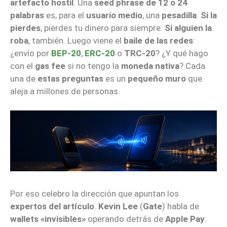
artefacto hostil
. Una
seed phrase de 12 o 24
palabras
es, para el
usuario medio
, una
pesadilla
.
Si la
pierdes
, pierdes tu dinero para siempre.
Si alguien la
roba
, también. Luego viene el
baile de las redes
:
¿envío por
BEP-20
,
ERC-20
o
TRC-20
? ¿Y qué hago
con el
gas fee
si no tengo la
moneda nativa
? Cada
una de
estas preguntas
es un
pequeño muro
que
aleja a millones de personas.
Por eso celebro la dirección que apuntan los
expertos del artículo
.
Kevin Lee
(
Gate
) habla de
wallets «invisibles»
operando detrás de
Apple Pay
.