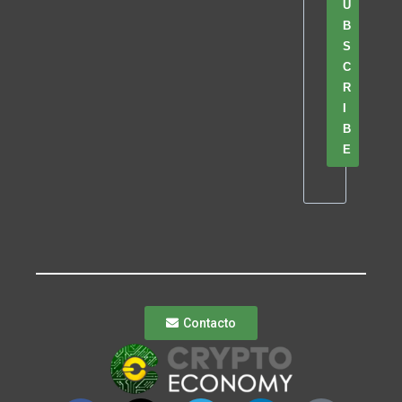
U
B
S
C
R
I
B
E
Contacto