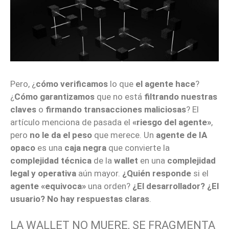
Pero, ¿
cómo verificamos
lo que
el agente hace
?
¿
Cómo garantizamos
que no está
filtrando nuestras
claves
o
firmando transacciones maliciosas
? El
artículo menciona de pasada el
«riesgo del agente»
,
pero
no le da el peso
que merece. Un
agente de IA
opaco
es una
caja negra
que convierte la
complejidad técnica
de la
wallet
en una
complejidad
legal y operativa
aún mayor.
¿Quién responde
si el
agente «equivoca»
una orden?
¿El desarrollador?
¿El
usuario?
No hay respuestas claras
.
LA WALLET NO MUERE, SE FRAGMENTA