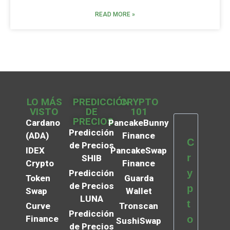
READ MORE »
LO MÁS
PREDICCIÓN
CRYPTO
VISTO
DE
101
PRECIOS
Cardano
PancakeBunny
Predicción
(ADA)
Finance
C
de Precios
IDEX
PancakeSwap
r
SHIB
Crypto
Finance
y
Predicción
Token
Guarda
de Precios
p
Swap
Wallet
LUNA
t
Curve
Tronscan
Predicción
Finance
o
SushiSwap
de Precios