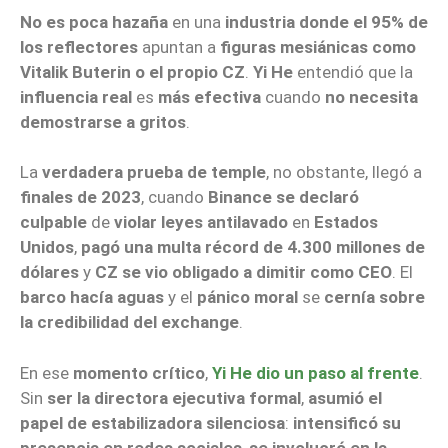
No es poca hazaña
en una
industria donde el 95% de
los reflectores
apuntan a
figuras mesiánicas como
Vitalik Buterin o el propio CZ
.
Yi He
entendió que la
influencia real
es
más efectiva
cuando
no necesita
demostrarse a gritos
.
La
verdadera prueba de temple
, no obstante, llegó a
finales de 2023
, cuando
Binance se declaró
culpable
de
violar leyes antilavado
en
Estados
Unidos
,
pagó una multa récord de 4.300 millones de
dólares
y
CZ se vio obligado a dimitir como CEO
. El
barco hacía aguas
y el
pánico moral
se
cernía sobre
la credibilidad del exchange
.
En ese
momento crítico
,
Yi He dio un paso al frente
.
Sin
ser la directora ejecutiva formal
,
asumió el
papel de estabilizadora silenciosa
:
intensificó su
presencia en redes sociales
,
se involucró en la