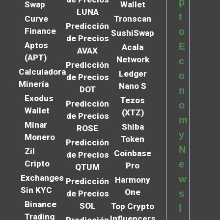
p
Swap
Wallet
LUNA
t
Curve
Tronscan
Predicción
Finance
o
SushiSwap
de Precios
Aptos
E
Acala
AVAX
(APT)
Network
c
Predicción
Calculadora
Ledger
o
de Precios
Minería
Nano S
DOT
n
Exodus
Tezos
Predicción
o
Wallet
(XTZ)
de Precios
m
Minar
Shiba
ROSE
y
Monero
Token
Predicción
N
Zil
Coinbase
de Precios
Cripto
e
Pro
QTUM
Exchanges
w
Harmony
Predicción
Sin KYC
One
s
de Precios
Binance
SOL
Top Crypto
l
Trading
Influencers