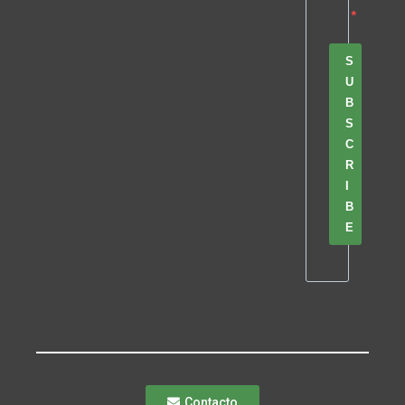
S
U
B
S
C
R
I
B
E
Contacto