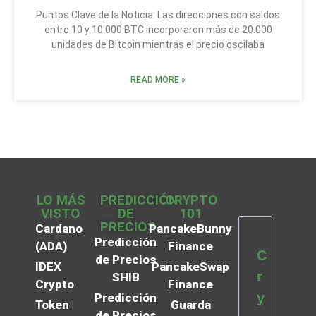
Puntos Clave de la Noticia: Las direcciones con saldos
entre 10 y 10.000 BTC incorporaron más de 20.000
unidades de Bitcoin mientras el precio oscilaba
READ MORE »
LO MÁS
PREDICCIÓN
CRYPTO
VISTO
DE
101
PRECIOS
Cardano
PancakeBunny
Predicción
(ADA)
Finance
C
de Precios
IDEX
PancakeSwap
r
SHIB
Crypto
Finance
y
Predicción
Token
Guarda
de Precios