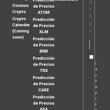
Predicción
e
Cosmos
de Precios
t
Crypto
ATOM
t
Crypto
Predicción
e
Calendar
de Precios
r
(Coming
XLM
soon)
Predicción
de Precios
BNB
Predicción
I
de Precios
a
TRX
c
Predicción
c
de Precios
e
CAKE
p
Predicción
t
de Precios
t
ADA