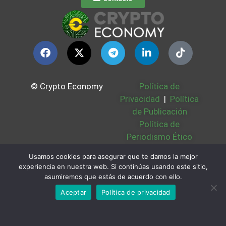
© Crypto Economy
Política de
Privacidad
|
Política
de Publicación
Política de
Periodismo Ético
Política Cookies
|
Usamos cookies para asegurar que te damos la mejor
Bases Legales
|
experiencia en nuestra web. Si continúas usando este sitio,
Partners
|
Sobre
asumiremos que estás de acuerdo con ello.
Nosotros
Aceptar
Política de privacidad