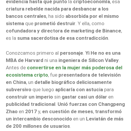
evidencia hasta qué punto
la
criptoeconomía
, esa
criatura rebelde nacida para desbancar a los
bancos centrales
, ha sido
absorbida por el mismo
sistema
que
prometió destruir
. Y ella, como
cofundadora y directora de marketing de Binance
,
es la
suma sacerdotisa de esa contradicción
.
Conozcamos primero al
personaje
.
Yi He
no es una
MBA de Harvard
ni una
ingeniera de Silicon Valley
.
Antes de
convertirse en la mujer más poderosa del
ecosistema cripto
, fue
presentadora de televisión
en China
, un
detalle biográfico deliciosamente
subversivo
que luego
aplicaría con astucia
para
construir un imperio
sin
gastar casi un dólar
en
publicidad tradicional
.
Unió fuerzas con Changpeng
Zhao
en
2017
y,
en cuestión de meses
,
transformó
un intercambio desconocido
en un
Leviatán de más
de 200 millones de usuarios
.