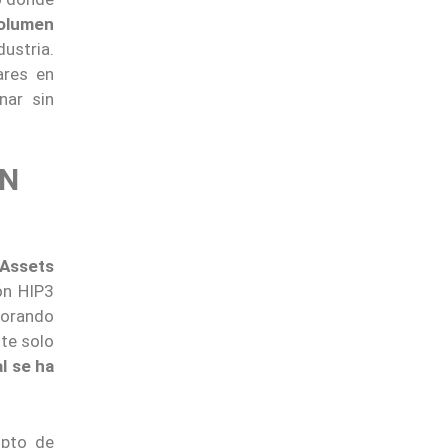
volumen
ustria.
ares en
nar sin
ÓN
 Assets
ón HIP3
rporando
nte solo
l se ha
ipto de