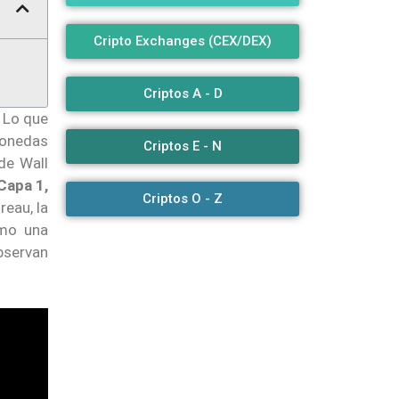
Cripto Exchanges (CEX/DEX)
Criptos A - D
. Lo que
monedas
Criptos E - N
de Wall
Capa 1,
Criptos O - Z
reau, la
omo una
bservan