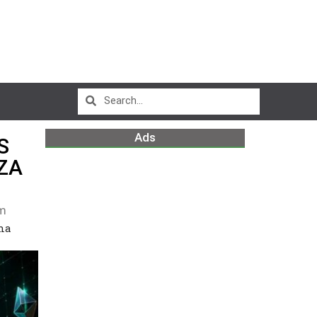
Ads
S
ZA
am
una