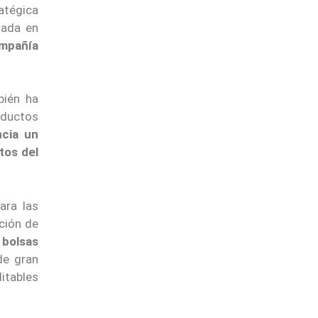
atégica
sada en
mpañía
bién ha
oductos
ncia un
tos del
ara las
ación de
 bolsas
de gran
itables