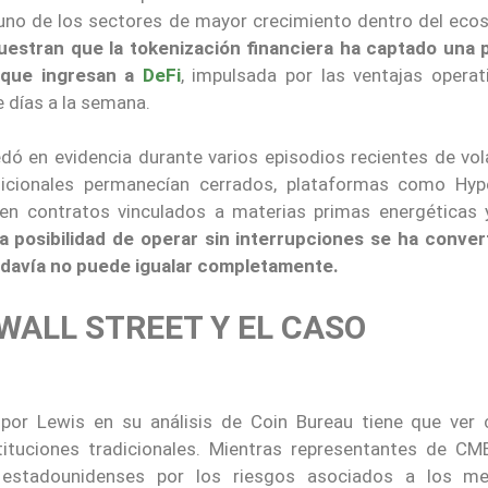
uno de los sectores de mayor crecimiento dentro del eco
estran que la tokenización financiera ha captado una 
l que ingresan a
DeFi
, impulsada por las ventajas operat
e días a la semana.
ó en evidencia durante varios episodios recientes de vola
dicionales permanecían cerrados, plataformas como Hype
 en contratos vinculados a materias primas energéticas 
a posibilidad de operar sin interrupciones se ha conver
odavía no puede igualar completamente.
WALL STREET Y EL CASO
r Lewis en su análisis de Coin Bureau tiene que ver 
tituciones tradicionales. Mientras representantes de CM
 estadounidenses por los riesgos asociados a los m