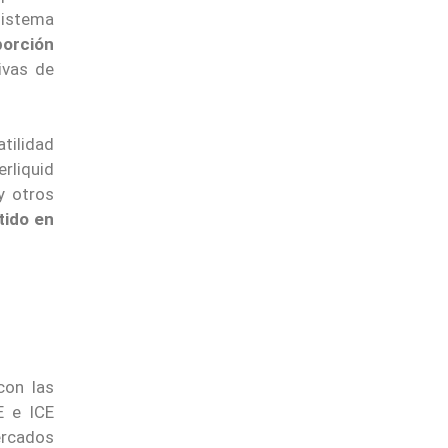
sistema
porción
ivas de
tilidad
rliquid
y otros
tido en
con las
E e ICE
ercados