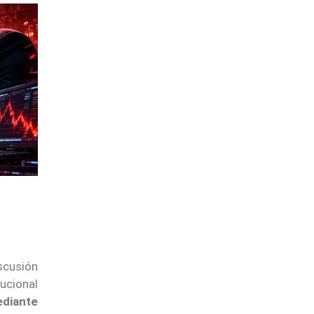
scusión
tucional
ediante