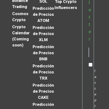
Binance
SOL
Top Crypto
l
Trading
Influencers
Predicción
e
Cosmos
de Precios
t
Crypto
ATOM
t
Crypto
Predicción
e
Calendar
de Precios
r
(Coming
XLM
soon)
Predicción
de Precios
BNB
Predicción
I
de Precios
a
TRX
c
Predicción
c
de Precios
e
CAKE
p
Predicción
t