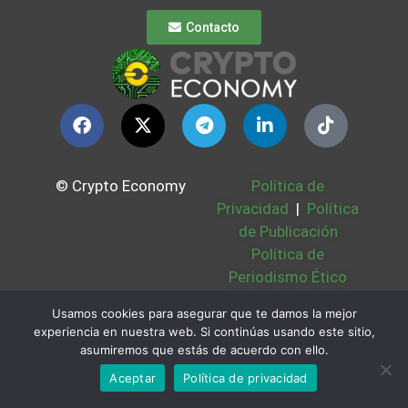
Contacto
© Crypto Economy
Política de
Privacidad
|
Política
de Publicación
Política de
Periodismo Ético
Política Cookies
|
Usamos cookies para asegurar que te damos la mejor
Bases Legales
|
experiencia en nuestra web. Si continúas usando este sitio,
Partners
|
Sobre
asumiremos que estás de acuerdo con ello.
Nosotros
Aceptar
Política de privacidad