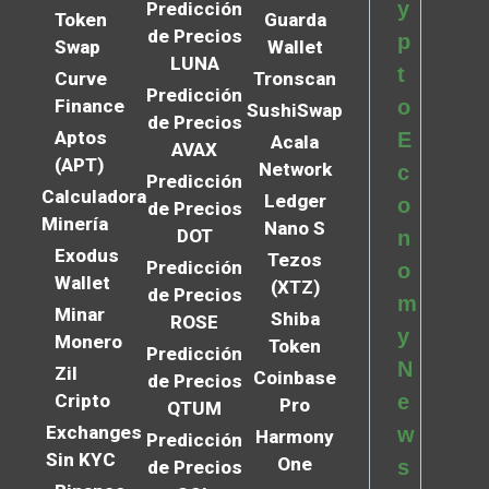
y
Predicción
Token
Guarda
de Precios
p
Swap
Wallet
LUNA
t
Curve
Tronscan
Predicción
Finance
o
SushiSwap
de Precios
Aptos
E
Acala
AVAX
(APT)
Network
c
Predicción
Calculadora
Ledger
o
de Precios
Minería
Nano S
DOT
n
Exodus
Tezos
Predicción
o
Wallet
(XTZ)
de Precios
m
Minar
Shiba
ROSE
y
Monero
Token
Predicción
N
Zil
Coinbase
de Precios
Cripto
e
Pro
QTUM
Exchanges
w
Harmony
Predicción
Sin KYC
One
s
de Precios