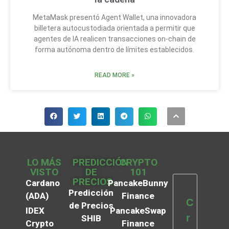
MetaMask presentó Agent Wallet, una innovadora
billetera autocustodiada orientada a permitir que
agentes de IA realicen transacciones on-chain de
forma autónoma dentro de límites establecidos.
READ MORE »
LO MÁS
PREDICCIÓN
CRYPTO
VISTO
DE
101
PRECIOS
Cardano
PancakeBunny
Predicción
(ADA)
Finance
C
de Precios
IDEX
PancakeSwap
r
SHIB
Crypto
Finance