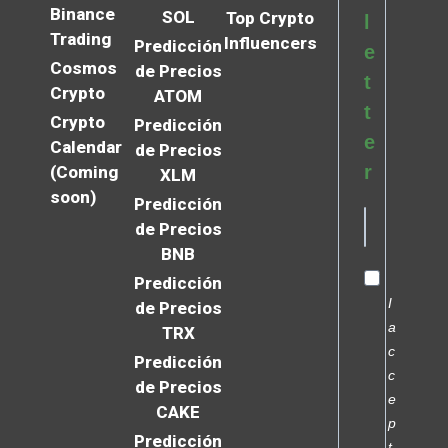
Binance
SOL
Top Crypto
l
Trading
Influencers
Predicción
e
Cosmos
de Precios
t
Crypto
ATOM
t
Crypto
Predicción
e
Calendar
de Precios
r
(Coming
XLM
soon)
Predicción
de Precios
BNB
Predicción
I
de Precios
a
TRX
c
Predicción
c
de Precios
e
CAKE
p
Predicción
t