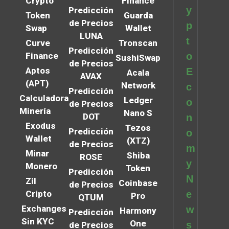
Crypto
Finance
y
Predicción
Token
Guarda
de Precios
p
Swap
Wallet
LUNA
t
Curve
Tronscan
Predicción
Finance
o
SushiSwap
de Precios
Aptos
E
Acala
AVAX
(APT)
Network
c
Predicción
Calculadora
Ledger
o
de Precios
Minería
Nano S
DOT
n
Exodus
Tezos
Predicción
o
Wallet
(XTZ)
de Precios
m
Minar
Shiba
ROSE
y
Monero
Token
Predicción
N
Zil
Coinbase
de Precios
Cripto
e
Pro
QTUM
Exchanges
w
Harmony
Predicción
Sin KYC
One
s
de Precios