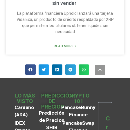
sin vender
La plataforma financiera Uphold lanzará una tarjeta
Visa Exa, un producto de crédito respaldado por XRP
que permite a los titulares obtener liquidez sin
necesidad
READ MORE »
LO MÁS
PREDICCIÓN
CRYPTO
VISTO
DE
101
PRECIOS
Cardano
PancakeBunny
Predicción
(ADA)
Finance
C
de Precios
IDEX
PancakeSwap
r
SHIB