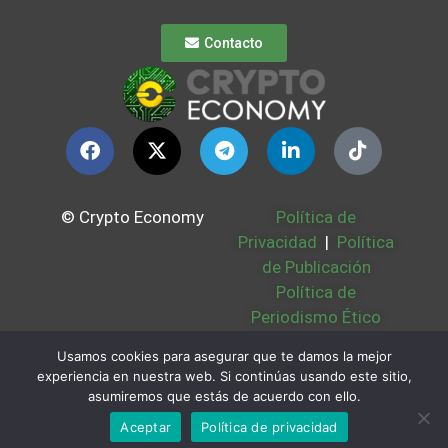
Contacto
© Crypto Economy
Política de
Privacidad
|
Política
de Publicación
Política de
Periodismo Ético
Política Cookies
|
Usamos cookies para asegurar que te damos la mejor
Bases Legales
|
experiencia en nuestra web. Si continúas usando este sitio,
Partners
|
Sobre
asumiremos que estás de acuerdo con ello.
Nosotros
Aceptar
Política de privacidad