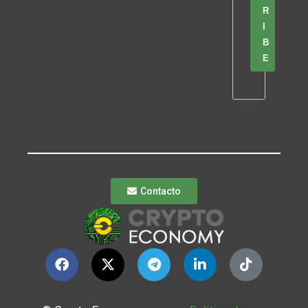
R
I
B
E
Contacto