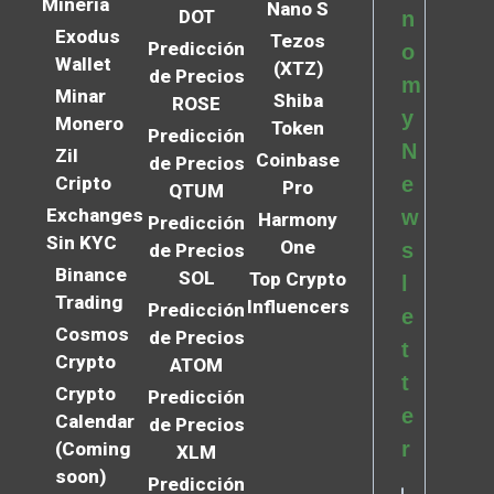
Minería
Nano S
DOT
n
Exodus
Tezos
Predicción
o
Wallet
(XTZ)
de Precios
m
Minar
Shiba
ROSE
y
Monero
Token
Predicción
N
Zil
Coinbase
de Precios
Cripto
e
Pro
QTUM
Exchanges
w
Harmony
Predicción
Sin KYC
One
s
de Precios
Binance
SOL
Top Crypto
l
Trading
Influencers
Predicción
e
Cosmos
de Precios
t
Crypto
ATOM
t
Crypto
Predicción
e
Calendar
de Precios
r
(Coming
XLM
soon)
Predicción