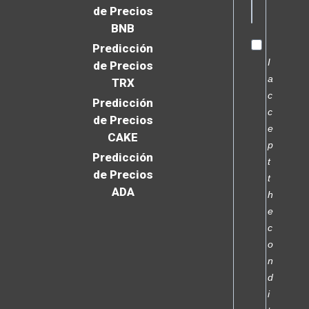
de Precios
BNB
Predicción
I
de Precios
a
TRX
c
Predicción
c
de Precios
e
CAKE
p
Predicción
t
de Precios
t
ADA
h
e
c
o
n
d
i