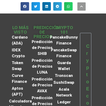
LO MÁS
PREDICCIÓN
CRYPTO
VISTO
DE
101
PRECIOS
Cardano
PancakeBunny
Predicción
(ADA)
Finance
C
de Precios
IDEX
PancakeSwap
r
SHIB
Crypto
Finance
y
Predicción
Token
Guarda
de Precios
p
Swap
Wallet
LUNA
t
Curve
Tronscan
Predicción
Finance
o
SushiSwap
de Precios
Aptos
E
Acala
AVAX
(APT)
Network
c
Predicción
Calculadora
Ledger
o
de Precios