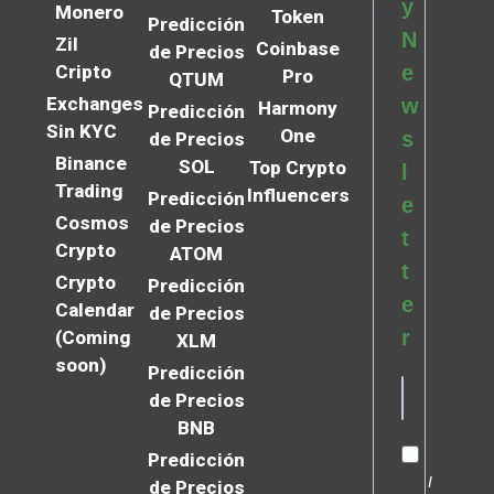
y
Monero
Token
Predicción
N
Zil
Coinbase
de Precios
Cripto
e
Pro
QTUM
Exchanges
w
Harmony
Predicción
Sin KYC
One
s
de Precios
Binance
SOL
Top Crypto
l
Trading
Influencers
Predicción
e
Cosmos
de Precios
t
Crypto
ATOM
t
Crypto
Predicción
e
Calendar
de Precios
r
(Coming
XLM
soon)
Predicción
de Precios
BNB
Predicción
I
de Precios