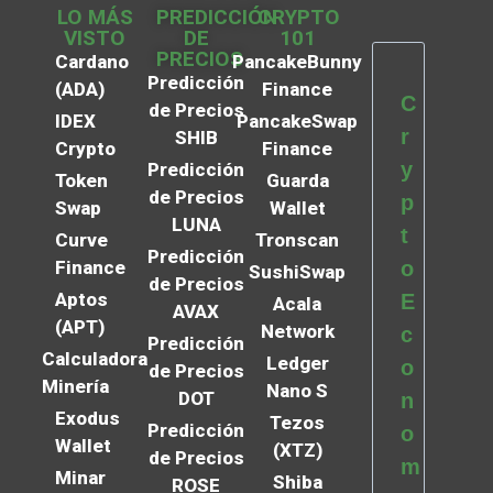
LO MÁS
PREDICCIÓN
CRYPTO
VISTO
DE
101
PRECIOS
Cardano
PancakeBunny
Predicción
(ADA)
Finance
C
de Precios
IDEX
PancakeSwap
r
SHIB
Crypto
Finance
y
Predicción
Token
Guarda
de Precios
p
Swap
Wallet
LUNA
t
Curve
Tronscan
Predicción
Finance
o
SushiSwap
de Precios
Aptos
E
Acala
AVAX
(APT)
Network
c
Predicción
Calculadora
Ledger
o
de Precios
Minería
Nano S
DOT
n
Exodus
Tezos
Predicción
o
Wallet
(XTZ)
de Precios
m
Minar
Shiba
ROSE