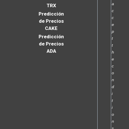
a
TRX
c
Predicción
c
de Precios
e
CAKE
p
Predicción
t
de Precios
t
ADA
h
e
c
o
n
d
i
t
i
o
n
s