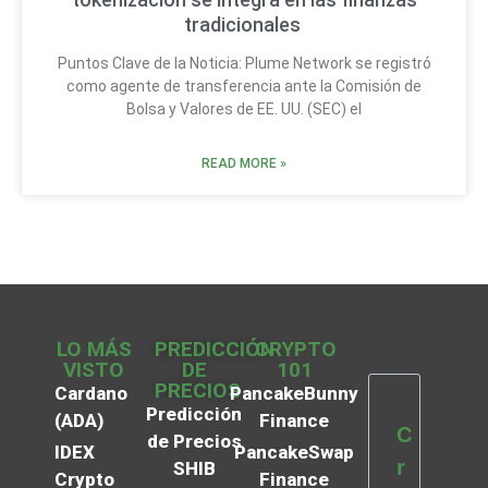
tradicionales
Puntos Clave de la Noticia: Plume Network se registró
como agente de transferencia ante la Comisión de
Bolsa y Valores de EE. UU. (SEC) el
READ MORE »
LO MÁS
PREDICCIÓN
CRYPTO
VISTO
DE
101
PRECIOS
Cardano
PancakeBunny
Predicción
(ADA)
Finance
C
de Precios
IDEX
PancakeSwap
r
SHIB
Crypto
Finance