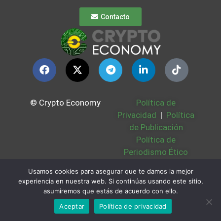
Contacto
© Crypto Economy
Política de
Privacidad
|
Política
de Publicación
Política de
Periodismo Ético
Política Cookies
|
Usamos cookies para asegurar que te damos la mejor
Bases Legales
|
experiencia en nuestra web. Si continúas usando este sitio,
Partners
|
Sobre
asumiremos que estás de acuerdo con ello.
Nosotros
Aceptar
Política de privacidad