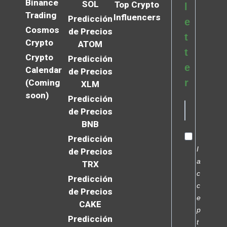
Binance
SOL
Top Crypto
l
Trading
Influencers
Predicción
e
Cosmos
de Precios
t
Crypto
ATOM
t
Crypto
Predicción
e
Calendar
de Precios
r
(Coming
XLM
soon)
Predicción
de Precios
BNB
Predicción
I
de Precios
a
TRX
c
Predicción
c
de Precios
e
CAKE
p
Predicción
t