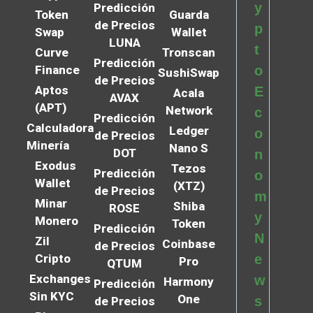
y
Predicción
Token
Guarda
de Precios
p
Swap
Wallet
LUNA
t
Curve
Tronscan
Predicción
Finance
o
SushiSwap
de Precios
Aptos
E
Acala
AVAX
(APT)
Network
c
Predicción
Calculadora
Ledger
o
de Precios
Minería
Nano S
DOT
n
Exodus
Tezos
Predicción
o
Wallet
(XTZ)
de Precios
m
Minar
Shiba
ROSE
y
Monero
Token
Predicción
N
Zil
Coinbase
de Precios
Cripto
e
Pro
QTUM
Exchanges
w
Harmony
Predicción
Sin KYC
One
s
de Precios