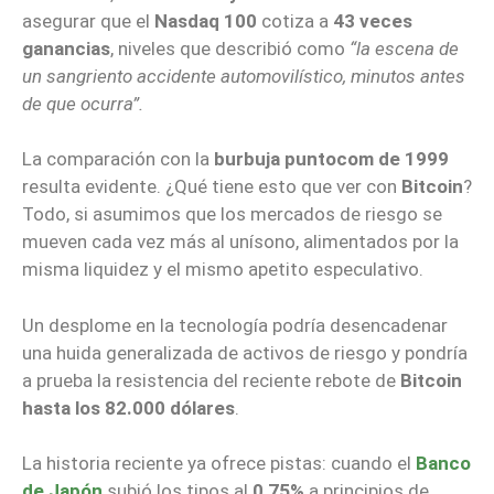
asegurar que el
Nasdaq 100
cotiza a
43 veces
ganancias
, niveles que describió como
“la escena de
un sangriento accidente automovilístico, minutos antes
de que ocurra”.
La comparación con la
burbuja puntocom de 1999
resulta evidente. ¿Qué tiene esto que ver con
Bitcoin
?
Todo, si asumimos que los mercados de riesgo se
mueven cada vez más al unísono, alimentados por la
misma liquidez y el mismo apetito especulativo.
Un desplome en la tecnología podría desencadenar
una huida generalizada de activos de riesgo y pondría
a prueba la resistencia del reciente rebote de
Bitcoin
hasta los 82.000 dólares
.
La historia reciente ya ofrece pistas: cuando el
Banco
de Japón
subió los tipos al
0,75%
a principios de