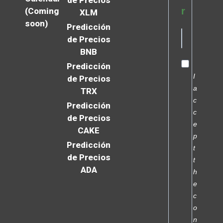
de Precios
r
(Coming
XLM
soon)
Predicción
de Precios
BNB
Predicción
I
de Precios
a
TRX
c
Predicción
c
de Precios
e
CAKE
p
Predicción
t
de Precios
t
ADA
h
e
c
o
n