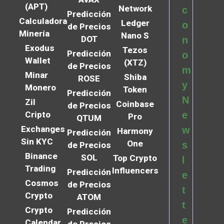
(APT)
Network
c
Predicción
Calculadora
Ledger
o
de Precios
Minería
Nano S
DOT
n
Exodus
Tezos
Predicción
o
Wallet
(XTZ)
de Precios
m
Minar
Shiba
ROSE
y
Monero
Token
Predicción
N
Zil
Coinbase
de Precios
Cripto
e
Pro
QTUM
Exchanges
w
Harmony
Predicción
Sin KYC
One
s
de Precios
Binance
SOL
Top Crypto
l
Trading
Influencers
Predicción
e
Cosmos
de Precios
t
Crypto
ATOM
t
Crypto
Predicción
e
Calendar