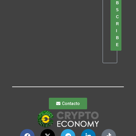
B
S
C
R
I
B
E
Contacto