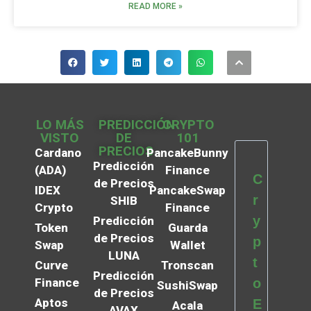
READ MORE »
LO MÁS
PREDICCIÓN
CRYPTO
VISTO
DE
101
PRECIOS
Cardano
PancakeBunny
Predicción
(ADA)
Finance
C
de Precios
IDEX
PancakeSwap
r
SHIB
Crypto
Finance
y
Predicción
Token
Guarda
de Precios
p
Swap
Wallet
LUNA
t
Curve
Tronscan
Predicción
Finance
o
SushiSwap
de Precios
Aptos
E
Acala
AVAX