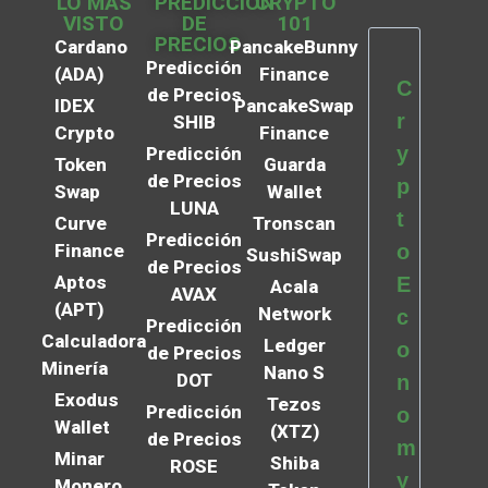
LO MÁS
PREDICCIÓN
CRYPTO
VISTO
DE
101
PRECIOS
Cardano
PancakeBunny
Predicción
(ADA)
Finance
C
de Precios
IDEX
PancakeSwap
r
SHIB
Crypto
Finance
y
Predicción
Token
Guarda
de Precios
p
Swap
Wallet
LUNA
t
Curve
Tronscan
Predicción
Finance
o
SushiSwap
de Precios
Aptos
E
Acala
AVAX
(APT)
Network
c
Predicción
Calculadora
Ledger
o
de Precios
Minería
Nano S
DOT
n
Exodus
Tezos
Predicción
o
Wallet
(XTZ)
de Precios
m
Minar
Shiba
ROSE
y
Monero