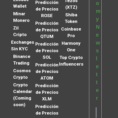
Tezos
Predicción
o
Wallet
(XTZ)
de Precios
m
Minar
Shiba
ROSE
y
Monero
Token
Predicción
N
Zil
Coinbase
de Precios
Cripto
e
Pro
QTUM
Exchanges
w
Harmony
Predicción
Sin KYC
One
s
de Precios
Binance
SOL
Top Crypto
l
Trading
Influencers
Predicción
e
Cosmos
de Precios
t
Crypto
ATOM
t
Crypto
Predicción
e
Calendar
de Precios
r
(Coming
XLM
soon)
Predicción
de Precios