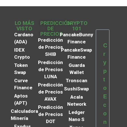
LO MÁS
PREDICCIÓN
CRYPTO
VISTO
DE
101
PRECIOS
Cardano
PancakeBunny
Predicción
(ADA)
Finance
C
de Precios
IDEX
PancakeSwap
r
SHIB
Crypto
Finance
y
Predicción
Token
Guarda
de Precios
p
Swap
Wallet
LUNA
t
Curve
Tronscan
Predicción
Finance
o
SushiSwap
de Precios
Aptos
E
Acala
AVAX
(APT)
Network
c
Predicción
Calculadora
Ledger
o
de Precios
Minería
Nano S
DOT
n
Exodus