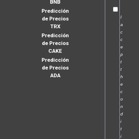
BNB
Predicción
I
de Precios
a
TRX
c
Predicción
c
de Precios
e
CAKE
p
Predicción
t
de Precios
t
ADA
h
e
c
o
n
d
i
t
i