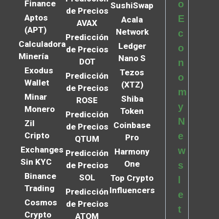
Finance
o
SushiSwap
de Precios
Aptos
E
Acala
AVAX
(APT)
Network
c
Predicción
Calculadora
Ledger
o
de Precios
Minería
Nano S
DOT
n
Exodus
Tezos
Predicción
o
Wallet
(XTZ)
de Precios
m
Minar
Shiba
ROSE
y
Monero
Token
Predicción
N
Zil
Coinbase
de Precios
Cripto
e
Pro
QTUM
Exchanges
w
Harmony
Predicción
Sin KYC
One
s
de Precios
Binance
SOL
Top Crypto
l
Trading
Influencers
Predicción
e
Cosmos
de Precios
t
Crypto
ATOM