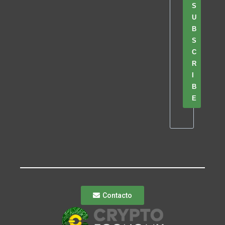
S
U
B
S
C
R
I
B
E
Contacto