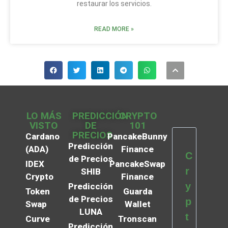
restaurar los servicios.
READ MORE »
LO MÁS
PREDICCIÓN
CRYPTO
VISTO
DE
101
PRECIOS
Cardano
PancakeBunny
Predicción
(ADA)
Finance
C
de Precios
IDEX
PancakeSwap
r
SHIB
Crypto
Finance
y
Predicción
Token
Guarda
de Precios
p
Swap
Wallet
LUNA
t
Curve
Tronscan
Predicción