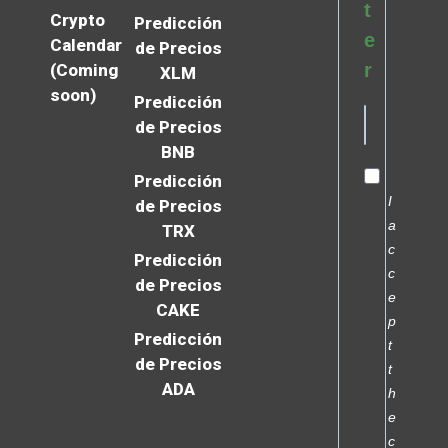
t
Crypto
Predicción
e
Calendar
de Precios
r
(Coming
XLM
soon)
Predicción
de Precios
BNB
Predicción
I
de Precios
a
TRX
c
Predicción
c
de Precios
e
CAKE
p
Predicción
t
de Precios
t
ADA
h
e
c