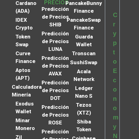
PRECIOS
Cardano
PancakeBunny
Predicción
(ADA)
Finance
C
de Precios
IDEX
PancakeSwap
r
SHIB
Crypto
Finance
y
Predicción
Token
Guarda
de Precios
p
Swap
Wallet
LUNA
t
Curve
Tronscan
Predicción
Finance
o
SushiSwap
de Precios
Aptos
E
Acala
AVAX
(APT)
Network
c
Predicción
Calculadora
Ledger
o
de Precios
Minería
Nano S
DOT
n
Exodus
Tezos
Predicción
o
Wallet
(XTZ)
de Precios
m
Minar
Shiba
ROSE
y
Monero
Token
Predicción
N
Zil
Coinbase