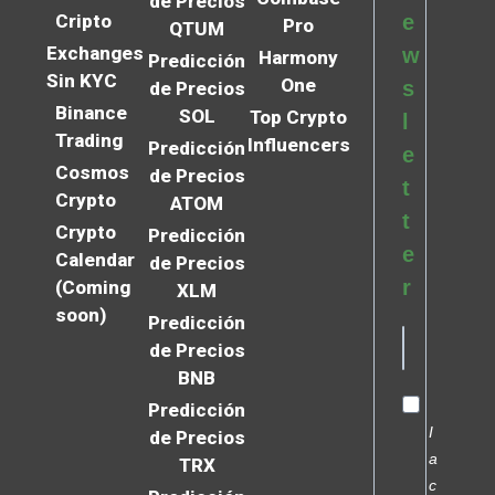
de Precios
Cripto
e
Pro
QTUM
Exchanges
w
Harmony
Predicción
Sin KYC
One
s
de Precios
Binance
SOL
Top Crypto
l
Trading
Influencers
Predicción
e
Cosmos
de Precios
t
Crypto
ATOM
t
Crypto
Predicción
e
Calendar
de Precios
r
(Coming
XLM
soon)
Predicción
de Precios
BNB
Predicción
I
de Precios
a
TRX
c