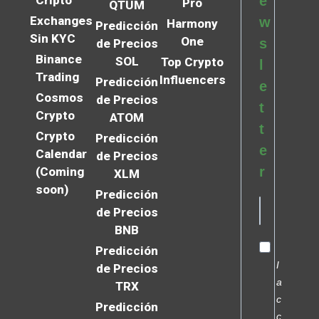
Cripto
e
Pro
QTUM
Exchanges
w
Harmony
Predicción
Sin KYC
One
s
de Precios
Binance
SOL
Top Crypto
l
Trading
Influencers
Predicción
e
Cosmos
de Precios
t
Crypto
ATOM
t
Crypto
Predicción
e
Calendar
de Precios
r
(Coming
XLM
soon)
Predicción
de Precios
BNB
Predicción
I
de Precios
a
TRX
c
Predicción
c