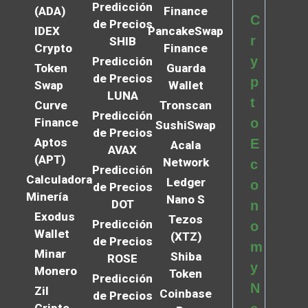
Predicción
(ADA)
Finance
C
de Precios
IDEX
PancakeSwap
r
SHIB
Crypto
Finance
y
Predicción
Token
Guarda
de Precios
p
Swap
Wallet
LUNA
t
Curve
Tronscan
Predicción
Finance
o
SushiSwap
de Precios
Aptos
E
Acala
AVAX
(APT)
Network
c
Predicción
Calculadora
Ledger
o
de Precios
Minería
Nano S
DOT
n
Exodus
Tezos
Predicción
o
Wallet
(XTZ)
de Precios
m
Minar
Shiba
ROSE
y
Monero
Token
Predicción
N
Zil
Coinbase
de Precios