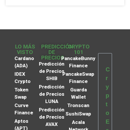
LO MÁS
PREDICCIÓN
CRYPTO
VISTO
DE
101
PRECIOS
Cardano
PancakeBunny
Predicción
(ADA)
Finance
C
de Precios
IDEX
PancakeSwap
r
SHIB
Crypto
Finance
y
Predicción
Token
Guarda
de Precios
p
Swap
Wallet
LUNA
t
Curve
Tronscan
Predicción
Finance
o
SushiSwap
de Precios
Aptos
E
Acala
AVAX
(APT)
Network