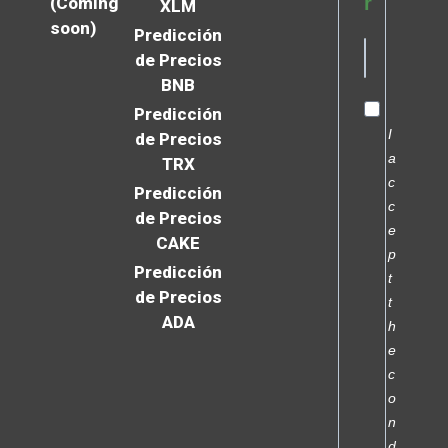
r
(Coming
XLM
soon)
Predicción
de Precios
BNB
Predicción
I
de Precios
a
TRX
c
Predicción
c
de Precios
e
CAKE
p
Predicción
t
de Precios
t
ADA
h
e
c
o
n
d