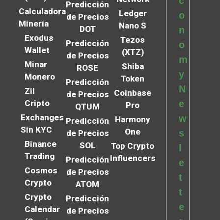
c
Predicción
Calculadora
Ledger
o
de Precios
Minería
Nano S
DOT
n
Exodus
Tezos
Predicción
o
Wallet
(XTZ)
de Precios
m
Minar
Shiba
ROSE
y
Monero
Token
Predicción
N
Zil
Coinbase
de Precios
Cripto
e
Pro
QTUM
Exchanges
w
Harmony
Predicción
Sin KYC
One
s
de Precios
Binance
SOL
Top Crypto
l
Trading
Influencers
Predicción
e
Cosmos
de Precios
t
Crypto
ATOM
t
Crypto
Predicción
e
Calendar
de Precios