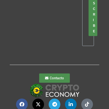
S
C
R
I
B
E
Contacto