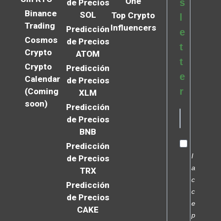
One
s
de Precios
Binance
SOL
Top Crypto
l
Trading
Influencers
Predicción
e
Cosmos
de Precios
t
Crypto
ATOM
t
Crypto
Predicción
e
Calendar
de Precios
r
(Coming
XLM
soon)
Predicción
de Precios
BNB
Predicción
I
de Precios
a
TRX
c
Predicción
c
de Precios
e
CAKE
p