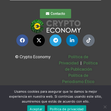
Contacto
© Crypto Economy
Política de
Privacidad
|
Política
de Publicación
Política de
Periodismo Ético
Política Cookies
|
Usamos cookies para asegurar que te damos la mejor
Bases Legales
|
experiencia en nuestra web. Si continúas usando este sitio,
Partners
|
Sobre
asumiremos que estás de acuerdo con ello.
Nosotros
Aceptar
Política de privacidad