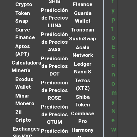
r
SHIB
Crypto
Finance
y
Predicción
Token
Guarda
de Precios
p
Swap
Wallet
LUNA
t
Curve
Tronscan
Predicción
Finance
o
SushiSwap
de Precios
Aptos
E
Acala
AVAX
(APT)
Network
c
Predicción
Calculadora
Ledger
o
de Precios
Minería
Nano S
DOT
n
Exodus
Tezos
Predicción
o
Wallet
(XTZ)
de Precios
m
Minar
Shiba
ROSE
y
Monero
Token
Predicción
N
Zil
Coinbase
de Precios
Cripto
e
Pro
QTUM
Exchanges
w
Harmony
Predicción
Sin KYC