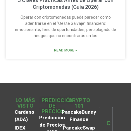
5 Claves Practicas Antes de Operar con
Criptomonedas (Guía 2026)
Operar con criptomonedas puede parecer como
adentrarse en el “Oeste Salvaje” financiero:
emocionante, lleno de oportunidades, pero plagado de
riesgos que no encontrarás en los
READ MORE »
LO MÁS
PREDICCIÓN
CRYPTO
VISTO
DE
101
PRECIOS
Cardano
PancakeBunny
Predicción
(ADA)
Finance
C
de Precios
IDEX
PancakeSwap