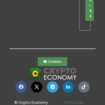
R
I
B
E
Contacto
© Crypto Economy
Política de