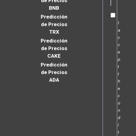
de Precios
BNB
Predicción
I
de Precios
a
TRX
c
Predicción
c
de Precios
e
CAKE
p
Predicción
t
de Precios
t
ADA
h
e
c
o
n
d
i
t