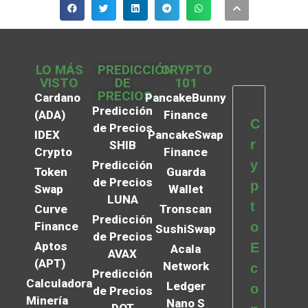
LO MÁS
PREDICCIÓN
CRYPTO
VISTO
DE
101
PRECIOS
Cardano
PancakeBunny
Predicción
(ADA)
Finance
C
de Precios
IDEX
PancakeSwap
r
SHIB
Crypto
Finance
y
Predicción
Token
Guarda
de Precios
p
Swap
Wallet
LUNA
t
Curve
Tronscan
Predicción
Finance
o
SushiSwap
de Precios
Aptos
E
Acala
AVAX
(APT)
Network
c
Predicción
Calculadora
Ledger
o
de Precios
Minería
Nano S