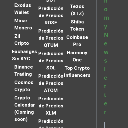
DOT
n
Exodus
Tezos
Predicción
o
Wallet
(XTZ)
de Precios
m
Minar
Shiba
ROSE
y
Monero
Token
Predicción
N
Zil
Coinbase
de Precios
Cripto
e
Pro
QTUM
Exchanges
w
Harmony
Predicción
Sin KYC
One
s
de Precios
Binance
SOL
Top Crypto
l
Trading
Influencers
Predicción
e
Cosmos
de Precios
t
Crypto
ATOM
t
Crypto
Predicción
e
Calendar
de Precios
r
(Coming
XLM
soon)
Predicción