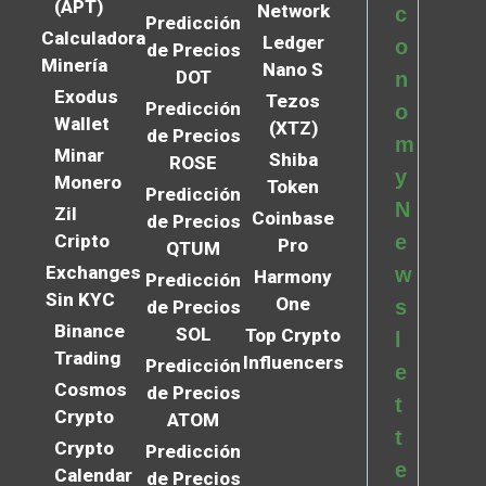
(APT)
Network
c
Predicción
Calculadora
Ledger
o
de Precios
Minería
Nano S
DOT
n
Exodus
Tezos
Predicción
o
Wallet
(XTZ)
de Precios
m
Minar
Shiba
ROSE
y
Monero
Token
Predicción
N
Zil
Coinbase
de Precios
Cripto
e
Pro
QTUM
Exchanges
w
Harmony
Predicción
Sin KYC
One
s
de Precios
Binance
SOL
Top Crypto
l
Trading
Influencers
Predicción
e
Cosmos
de Precios
t
Crypto
ATOM
t
Crypto
Predicción
e
Calendar
de Precios