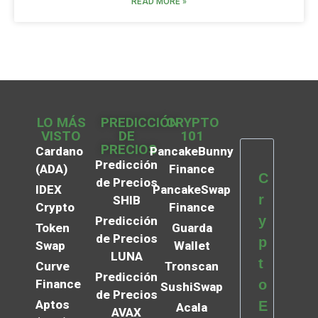
READ MORE »
LO MÁS
PREDICCIÓN
CRYPTO
VISTO
DE
101
PRECIOS
Cardano
PancakeBunny
Predicción
(ADA)
Finance
C
de Precios
IDEX
PancakeSwap
r
SHIB
Crypto
Finance
y
Predicción
Token
Guarda
de Precios
p
Swap
Wallet
LUNA
t
Curve
Tronscan
Predicción
Finance
o
SushiSwap
de Precios
Aptos
E
Acala
AVAX