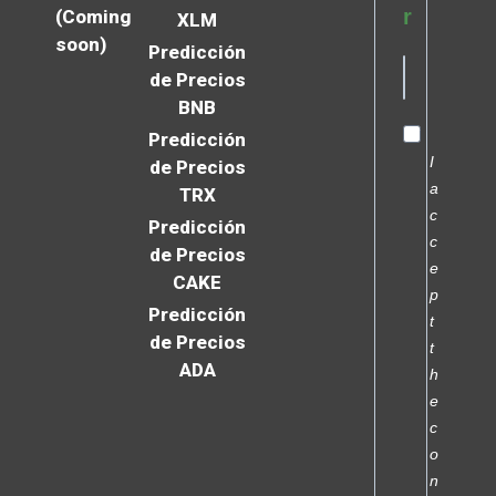
r
(Coming
XLM
soon)
Predicción
de Precios
BNB
Predicción
I
de Precios
a
TRX
c
Predicción
c
de Precios
e
CAKE
p
Predicción
t
de Precios
t
ADA
h
e
c
o
n