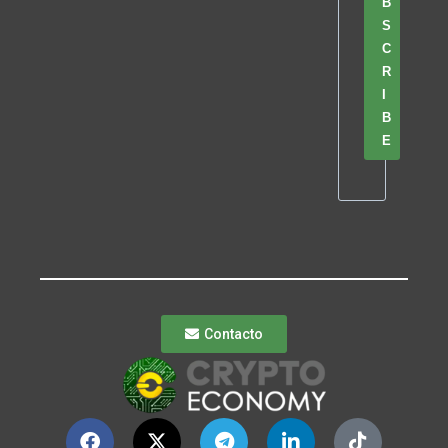
B
S
C
R
I
B
E
Contacto