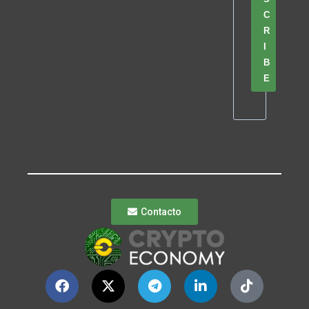
C
R
I
B
E
Contacto