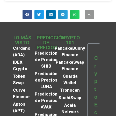
LO MÁS
PREDICCIÓN
CRYPTO
VISTO
DE
101
PRECIOS
Cardano
PancakeBunny
Predicción
(ADA)
Finance
C
de Precios
IDEX
PancakeSwap
r
SHIB
Crypto
Finance
y
Predicción
Token
Guarda
de Precios
p
Swap
Wallet
LUNA
t
Curve
Tronscan
Predicción
Finance
o
SushiSwap
de Precios
Aptos
E
Acala
AVAX
(APT)
Network
c
Predicción