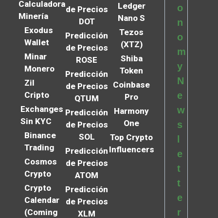
Calculadora
Ledger
o
de Precios
Minería
Nano S
DOT
n
Exodus
Tezos
Predicción
o
Wallet
(XTZ)
de Precios
m
Minar
Shiba
ROSE
y
Monero
Token
Predicción
N
Zil
Coinbase
de Precios
Cripto
e
Pro
QTUM
Exchanges
w
Harmony
Predicción
Sin KYC
One
s
de Precios
Binance
SOL
Top Crypto
l
Trading
Influencers
Predicción
e
Cosmos
de Precios
t
Crypto
ATOM
t
Crypto
Predicción
e
Calendar
de Precios
r
(Coming
XLM