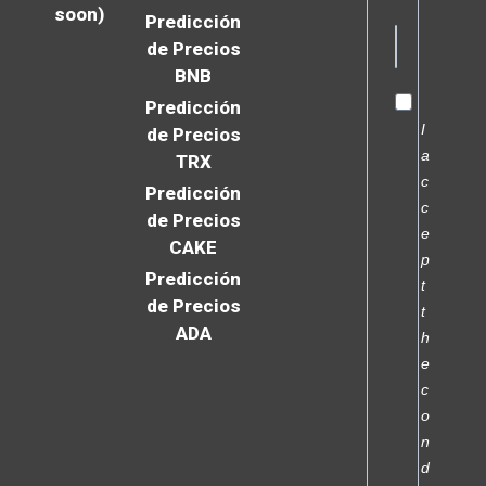
soon)
Predicción
de Precios
BNB
Predicción
I
de Precios
a
TRX
c
Predicción
c
de Precios
e
CAKE
p
Predicción
t
de Precios
t
ADA
h
e
c
o
n
d