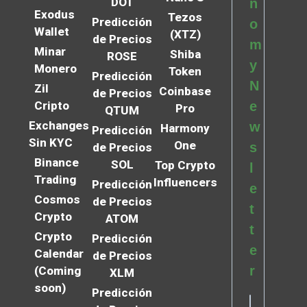
DOT
n
Exodus
Tezos
Predicción
o
Wallet
(XTZ)
de Precios
m
Minar
Shiba
ROSE
y
Monero
Token
Predicción
N
Zil
Coinbase
de Precios
Cripto
e
Pro
QTUM
Exchanges
w
Harmony
Predicción
Sin KYC
One
s
de Precios
Binance
SOL
Top Crypto
l
Trading
Influencers
Predicción
e
Cosmos
de Precios
t
Crypto
ATOM
t
Crypto
Predicción
e
Calendar
de Precios
r
(Coming
XLM
soon)
Predicción