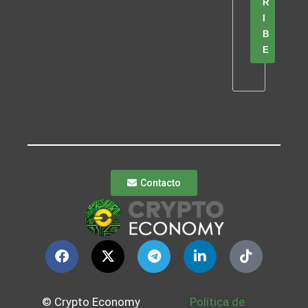
R
I
B
E
Contacto
© Crypto Economy
Política de