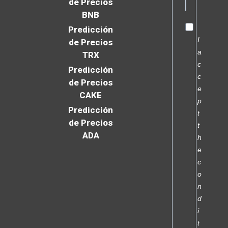
de Precios
BNB
Predicción
I
de Precios
a
TRX
c
Predicción
c
de Precios
e
CAKE
p
Predicción
t
de Precios
t
ADA
h
e
c
o
n
d
i
t