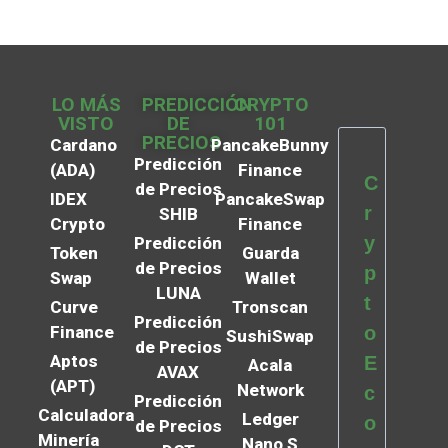
LO MÁS
PREDICCIÓN
CRYPTO
VISTO
DE
101
PRECIOS
Cardano
PancakeBunny
Predicción
(ADA)
Finance
C
de Precios
IDEX
PancakeSwap
r
SHIB
Crypto
Finance
y
Predicción
Token
Guarda
de Precios
p
Swap
Wallet
LUNA
t
Curve
Tronscan
Predicción
Finance
o
SushiSwap
de Precios
Aptos
E
Acala
AVAX
(APT)
Network
c
Predicción
Calculadora
Ledger
o
de Precios
Minería
Nano S