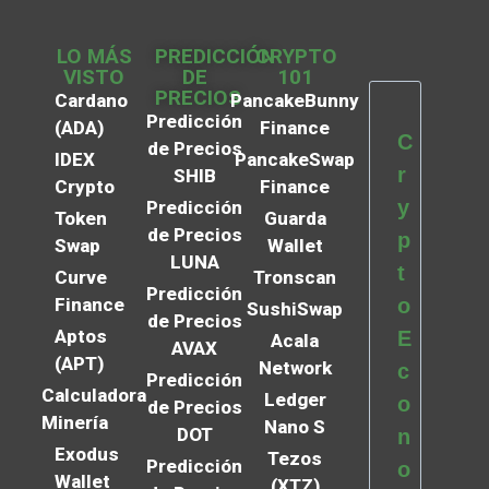
LO MÁS
PREDICCIÓN
CRYPTO
VISTO
DE
101
PRECIOS
Cardano
PancakeBunny
Predicción
(ADA)
Finance
C
de Precios
IDEX
PancakeSwap
r
SHIB
Crypto
Finance
y
Predicción
Token
Guarda
de Precios
p
Swap
Wallet
LUNA
t
Curve
Tronscan
Predicción
Finance
o
SushiSwap
de Precios
Aptos
E
Acala
AVAX
(APT)
Network
c
Predicción
Calculadora
Ledger
o
de Precios
Minería
Nano S
DOT
n
Exodus
Tezos
Predicción
o
Wallet
(XTZ)