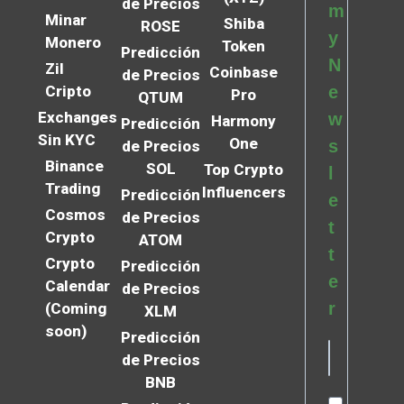
de Precios
m
Minar
Shiba
ROSE
y
Monero
Token
Predicción
N
Zil
Coinbase
de Precios
Cripto
e
Pro
QTUM
Exchanges
w
Harmony
Predicción
Sin KYC
One
s
de Precios
Binance
SOL
Top Crypto
l
Trading
Influencers
Predicción
e
Cosmos
de Precios
t
Crypto
ATOM
t
Crypto
Predicción
e
Calendar
de Precios
r
(Coming
XLM
soon)
Predicción
de Precios
BNB