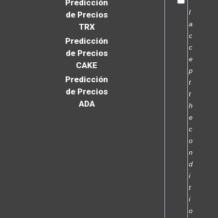
Predicción
I
de Precios
a
TRX
c
Predicción
c
de Precios
e
CAKE
p
Predicción
t
de Precios
t
ADA
h
e
c
o
n
d
i
t
i
o